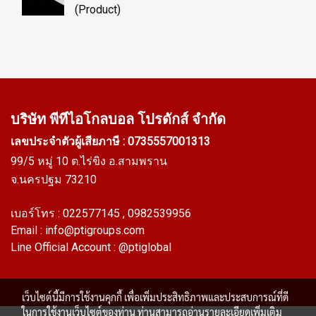
(Product)
บริษัท พีทีไอ
โกลบอล โปรดักส์ จำกัด
เลขประจำตัวผู้เสียภาษี : 0735557001313
99/5 หมู่ 10 ต.ไร่ขิง อ.สามพราน
จ.นครปฐม 73210
เบอร์โทร :
022577145
, 0982539956
Email :
info@ptigroups.com
Line Official Account :
@ptiglobal
เว็บไซต์นี้มีการใช้งานคุกกี้ เพื่อเพิ่มประสิทธิภาพและประสบการณ์ที่ดี
ในการใช้งานเว็บไซต์ของท่าน ท่านสามารถอ่านรายละเอียดเพิ่มเติม