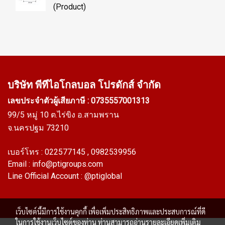
(Product)
บริษัท พีทีไอ
โกลบอล โปรดักส์ จำกัด
เลขประจำตัวผู้เสียภาษี : 0735557001313
99/5 หมู่ 10 ต.ไร่ขิง อ.สามพราน
จ.นครปฐม 73210
เบอร์โทร :
022577145
, 0982539956
Email :
info@ptigroups.com
Line Official Account :
@ptiglobal
เว็บไซต์นี้มีการใช้งานคุกกี้ เพื่อเพิ่มประสิทธิภาพและประสบการณ์ที่ดี
ในการใช้งานเว็บไซต์ของท่าน ท่านสามารถอ่านรายละเอียดเพิ่มเติม