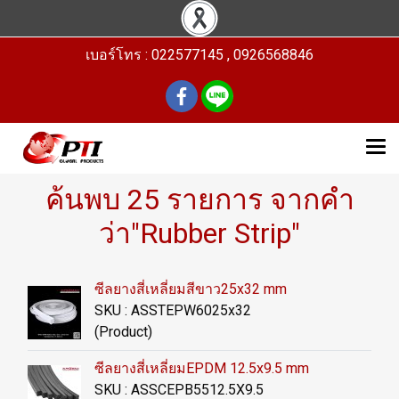
เบอร์โทร : 022577145 , 0926568846
ค้นพบ 25 รายการ จากคำ
ว่า"Rubber Strip"
ซีลยางสี่เหลี่ยมสีขาว25x32 mm
SKU : ASSTEPW6025x32
(Product)
ซีลยางสี่เหลี่ยมEPDM 12.5x9.5 mm
SKU : ASSCEPB5512.5X9.5