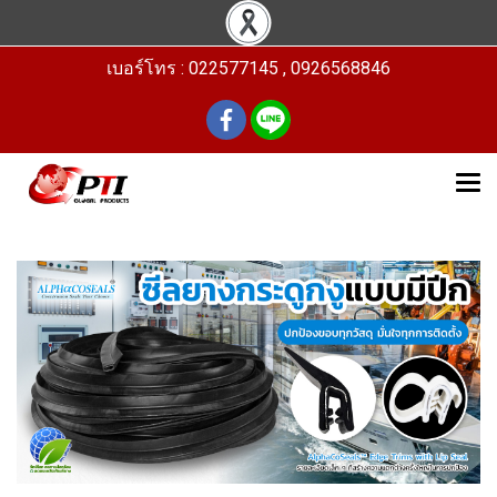
เบอร์โทร : 022577145 , 0926568846