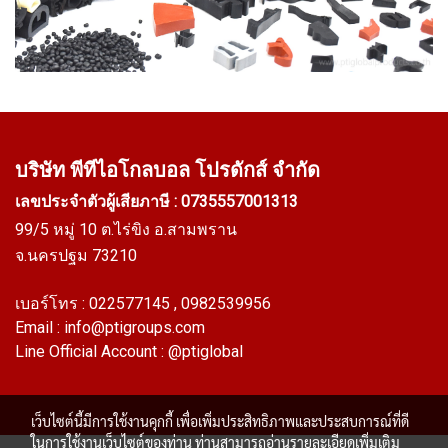
บริษัท พีทีไอ
โกลบอล โปรดักส์ จำกัด
เลขประจำตัวผู้เสียภาษี : 0735557001313
99/5 หมู่ 10 ต.ไร่ขิง อ.สามพราน
จ.นครปฐม 73210
เบอร์โทร :
022577145
, 0982539956
Email :
info@ptigroups.com
Line Official Account :
@ptiglobal
เว็บไซต์นี้มีการใช้งานคุกกี้ เพื่อเพิ่มประสิทธิภาพและประสบการณ์ที่ดี
ในการใช้งานเว็บไซต์ของท่าน ท่านสามารถอ่านรายละเอียดเพิ่มเติม