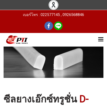
เบอร์โทร : 022577145 , 0926568846
ซีลยางเอ๊กซ์ทรูชั่น
D-