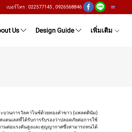
เบอร์โทร : 022577145 , 0926568846
TH
out Us
Design Guide
เพิ่มเติม
ระบวนการวัลคาไนซ์ด้วยทองคำขาว (แพลตตินัม)
สแตนเลสที่ได้รับการรับรองว่าปลอดภัยต่อการใช้
นทานต่อแรงดันสูงและสุญญากาศซึ่งสามารถทนได้