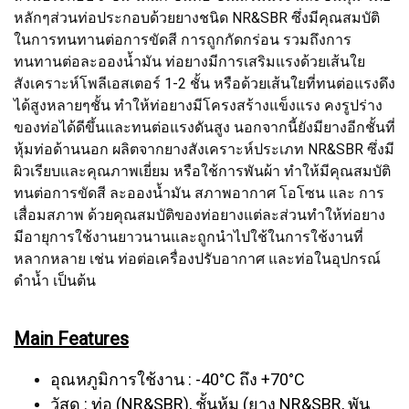
หลักๆส่วนท่อประกอบด้วยยางชนิด NR&SBR ซึ่งมีคุณสมบัติ
ในการทนทานต่อการขัดสี การถูกกัดกร่อน รวมถึงการ
ทนทานต่อละอองน้ำมัน ท่อยางมีการเสริมแรงด้วยเส้นใย
สังเคราะห์โพลีเอสเตอร์ 1-2 ชั้น หรือด้วยเส้นใยที่ทนต่อแรงดึง
ได้สูงหลายๆชั้น ทำให้ท่อยางมีโครงสร้างแข็งแรง คงรูปร่าง
ของท่อได้ดีขึ้นและทนต่อแรงดันสูง นอกจากนี้ยังมียางอีกชั้นที่
หุ้มท่อด้านนอก ผลิตจากยางสังเคราะห์ประเภท NR&SBR ซึ่งมี
ผิวเรียบและคุณภาพเยี่ยม หรือใช้การพันผ้า ทำให้มีคุณสมบัติ
ทนต่อการขัดสี ละอองน้ำมัน สภาพอากาศ โอโซน และ การ
เสื่อมสภาพ ด้วยคุณสมบัติของท่อยางแต่ละส่วนทำให้ท่อยาง
มีอายุการใช้งานยาวนานและถูกนำไปใช้ในการใช้งานที่
หลากหลาย เช่น ท่อต่อเครื่องปรับอากาศ และท่อในอุปกรณ์
ดำน้ำ เป็นต้น
Main Features
อุณหภูมิการใช้งาน : -40°C ถึง +70°C
วัสดุ : ท่อ (NR&SBR), ชั้นหุ้ม (ยาง NR&SBR, พัน