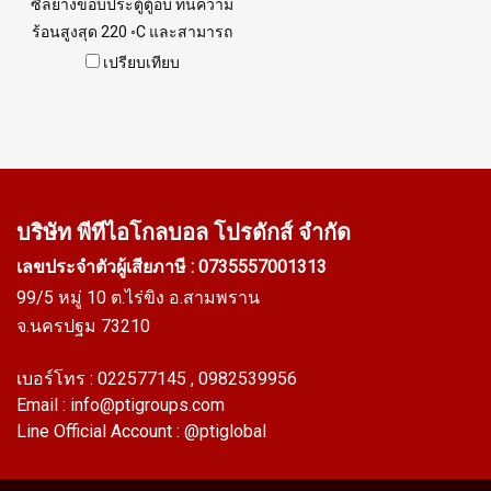
ซีลยางขอบประตู้ตู้อบ ทนความ
ร้อนสูงสุด 220 ◦C และสามารถ
ทนอุณหภูมิต่ำสุด -70 ◦C ฟู้ด
เปรียบเทียบ
เกรดปลอดภัยต่อการใช้งาน
อุตสาหกรรมอาหาร จำนวนสั่ง
ซื้อขั้นต่ำ 10 เมตร Tel:
022577145 MB : 0926568846
/ 0982539956 LINE@ :
@ptiglobal
บริษัท พีทีไอ
โกลบอล โปรดักส์ จำกัด
เลขประจำตัวผู้เสียภาษี : 0735557001313
99/5 หมู่ 10 ต.ไร่ขิง อ.สามพราน
จ.นครปฐม 73210
เบอร์โทร :
022577145
, 0982539956
Email :
info@ptigroups.com
Line Official Account :
@ptiglobal