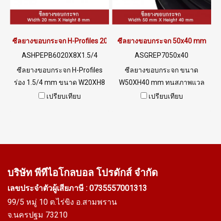
ซีลยางขอบกระจก H-Profiles 20x8 mm
ซีลยางขอบกระจก 50x40 mm
ASHPEPB6020X8X1.5/4
ASGREP7050x40
ซีลยางขอบกระจก H-Profiles
ซีลยางขอบกระจก ขนาด
ร่อง 1.5/4 mm ขนาด W20XH8
W50XH40 mm ทนสภาพแวล
mm ทนสภาพแวลล้อมการใช้
ล้อมการใช้านดีเยี่ยม Tel:
เปรียบเทียบ
เปรียบเทียบ
านดีเยี่ยม Tel: 022577145 /
022577145 / 0926568846
0926568846 LINE@ :
LINE@ : @ptiglobal
@ptiglobal
บริษัท พีทีไอ
โกลบอล โปรดักส์ จำกัด
เลขประจำตัวผู้เสียภาษี : 0735557001313
99/5 หมู่ 10 ต.ไร่ขิง อ.สามพราน
จ.นครปฐม 73210