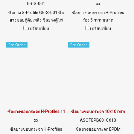
GR-S-001
xx
ซีลยาง S-Profile GR-S-001 ซีล
ซีลยางขอบกระจก H-Profiles
ยางขอบตู้ดับเพลิง ซีลยางตู้ไฟ
ร่อง 5 mm ขนาด
พร้อมส่ง Tel: 0 2489 5525 / 09
W14XH24mm ทนสภาพแวล
เปรียบเทียบ
เปรียบเทียบ
8253 9956
ล้อมการใช้านดีเยี่ยมTel:
022577145 / 0926568846
Pre-Order
Pre-Order
LINE@ : @ptiglobal
ซีลยางขอบกระจก H-Profiles 11x29 mm
ซีลยางขอบกระจก 10x10 mm
xx
ASOTEPB6010X10
ซีลยางขอบกระจก H-Profiles
ซีลยางขอบกระจก EPDM