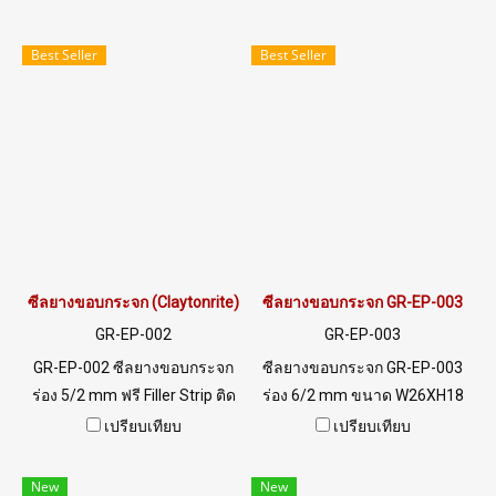
สำหรับขอบกระจก ซีลยาง
Tel: 022577145 MB :
ยืดหยุ่น ติดตั้งง่าย รับแรงกด ไม่
0926568846 / 0982539956
Best Seller
Best Seller
เสียรูป ทนสภาพแวดล้อมดีเยี่ยม
LINE@ : @ptiglobal
ทนความร้อนได้สูง up to
+160ºC อายุการใช้งานนาน
กว่า 15-20 ปี Tel : 0-2257-7145
/ MB : 092-656-8846 /
Technical Engineer : 098-253-
9956 / Line OA : @PTIGLOBAL
ซีลยางขอบกระจก (Claytonrite) GR-EP-002
ซีลยางขอบกระจก GR-EP-003
GR-EP-002
GR-EP-003
GR-EP-002 ซีลยางขอบกระจก
ซีลยางขอบกระจก GR-EP-003
ร่อง 5/2 mm ฟรี Filler Strip ติด
ร่อง 6/2 mm ขนาด W26XH18
ตั้งง่าย ใช้ได้กับเรือ เครื่องจักร
mm ทนสภาพแวดล้อมการใช้
เปรียบเทียบ
เปรียบเทียบ
รถยนต์ ทนทานต่อแรงสั่น
านดีเยี่ยม Tel: 022577145 /
สะเทือนและสภาพแวดล้อมสุด
0982539956 LINE@ :
New
New