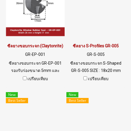
ซีลยางขอบกระจก (Claytonrite) GR-EP-001
ซีลยาง S-Profiles GR-005
GR-EP-001
GR-S-005
ซีลยางขอบกระจก GR-EP-001
ซีลยางขอบกระจก S-Shaped
รองรับร่องขนาด 5mm และ
GR-S-005 SIZE : 18x20 mm
2mm ยึดกระจก แน่นหนา ลด
ร่อง5/5mm Material EPDM
เปรียบเทียบ
เปรียบเทียบ
แรงสั่นสะเทือน ป้องกันฝุ่น น้ำ
RUBBER ทนความร้อนสูง ทน
ความชื้น สิ่งปนเปื้อน จำหน่าย
สภาพแวดล้อมดีเยี่ยม
New
New
เริ่มต้น 50 เมตร/ม้วน ฟรี Filler
Best Seller
Best Seller
Strip ไม่ต้องจ่ายเพิ่ม