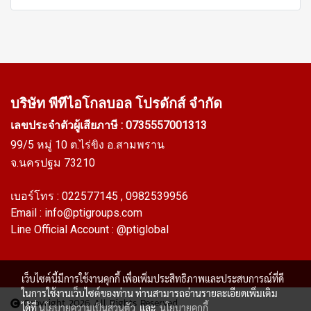
บริษัท พีทีไอ
โกลบอล โปรดักส์ จำกัด
เลขประจำตัวผู้เสียภาษี : 0735557001313
99/5 หมู่ 10 ต.ไร่ขิง อ.สามพราน
จ.นครปฐม 73210
เบอร์โทร :
022577145
, 0982539956
Email :
info@ptigroups.com
Line Official Account :
@ptiglobal
เว็บไซต์นี้มีการใช้งานคุกกี้ เพื่อเพิ่มประสิทธิภาพและประสบการณ์ที่ดี
ในการใช้งานเว็บไซต์ของท่าน ท่านสามารถอ่านรายละเอียดเพิ่มเติม
Copyright 2026 All Rights Reserved
ได้ที่
นโยบายความเป็นส่วนตัว
และ
นโยบายคุกกี้