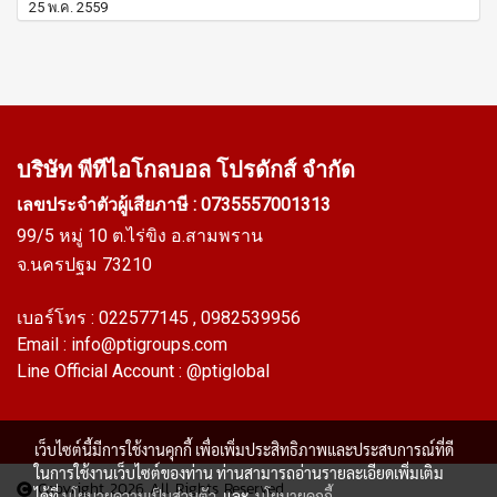
25 พ.ค. 2559
บริษัท พีทีไอ
โกลบอล โปรดักส์ จำกัด
เลขประจำตัวผู้เสียภาษี : 0735557001313
99/5 หมู่ 10 ต.ไร่ขิง อ.สามพราน
จ.นครปฐม 73210
เบอร์โทร :
022577145
, 0982539956
Email :
info@ptigroups.com
Line Official Account :
@ptiglobal
เว็บไซต์นี้มีการใช้งานคุกกี้ เพื่อเพิ่มประสิทธิภาพและประสบการณ์ที่ดี
ในการใช้งานเว็บไซต์ของท่าน ท่านสามารถอ่านรายละเอียดเพิ่มเติม
Copyright 2026 All Rights Reserved
ได้ที่
นโยบายความเป็นส่วนตัว
และ
นโยบายคุกกี้