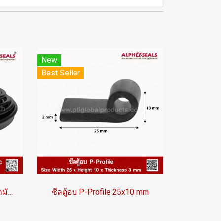
New
Best Seller
ซีลยางไวตัน P-Profile ทนน้ำมัน-ทนร้อน 260°C | AlphaSeals® | 35×15มม. 50เมตร | สีดำ | VITON FKM
ซีลตู้อบ P-Profile 25x10 mm