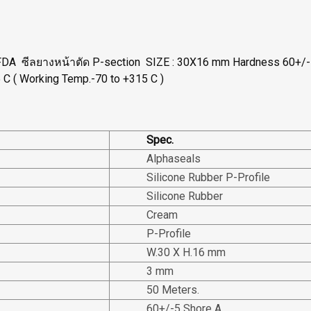
FDA ซีลยางหน้าตัด P-section SIZE : 30X16 mm Hardness 60+/-5 S
C ( Working Temp.-70 to +315 C )
Spec.
Alphaseals
Silicone Rubber P-Profile
Silicone Rubber
Cream
P-Profile
W.30 X H.16 mm
3 mm
50 Meters.
60+/-5 Shore A