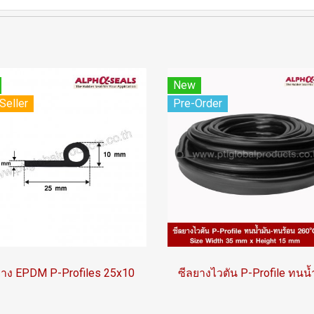
New
Seller
Pre-Order
ยาง EPDM P-Profiles 25x10