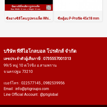
ซีลยางซิลิโคนรูปทรงเห็ด White Silicone Mushroom Seals (Food Grade FDA) - ASMRQSW6012X10
ซีลตู้อบ P-Profile 45x18 mm
บริษัท พีทีไอ
โกลบอล โปรดักส์ จำกัด
เลขประจำตัวผู้เสียภาษี : 0735557001313
99/5 หมู่ 10 ต.ไร่ขิง อ.สามพราน
จ.นครปฐม 73210
เบอร์โทร :
022577145
, 0982539956
Email :
info@ptigroups.com
Line Official Account :
@ptiglobal