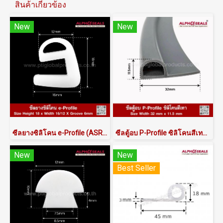
สินค้าเกี่ยวข้อง
New
New
ซีลยางซิลิโคน e-Profile (ASRSQSW6018X16/12) - Food Grade (FDA)
ซีลตู้อบ P-Profile ซิลิโคนสีเทา 32x11.5mm
New
New
Best Seller