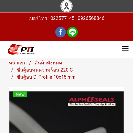
เบอร์โทร : 022577145 , 0926568846
หน้าแรก
สินค้าทั้งหมด
ซีลตู้อบทนความร้อน 220 C
ซีลตู้อบ D-Profile 10x15 mm
New