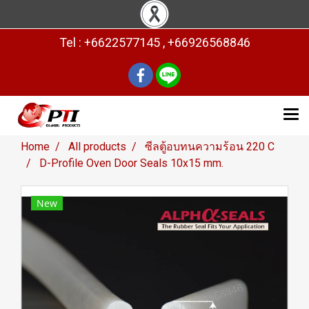
Tel : +6622577145 , +66926568846
Home
All products
ซีลตู้อบทนความร้อน 220 C
D-Profile Oven Door Seals 10x15 mm.
New