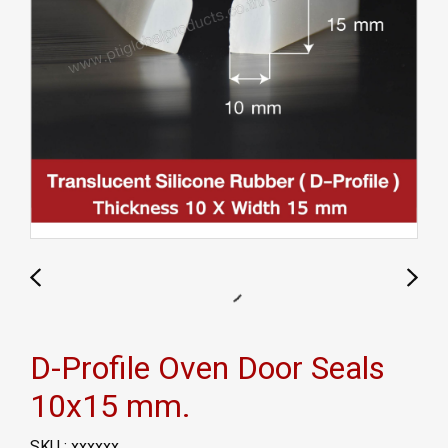
D-Profile Oven Door Seals
10x15 mm.
SKU : xxxxxx