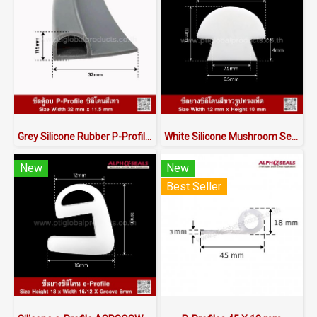
Grey Silicone Rubber P-Profile 32x11.5mm
White Silicone Mushroom Seals (Food Grade FDA) - ASMRQSW6012X10 | Made in Thailand
New
New
Best Seller