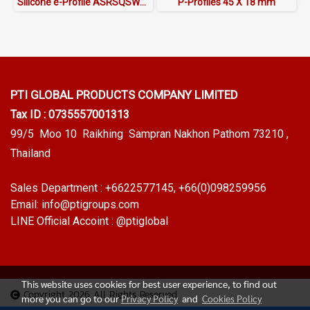
Silicone e-Profile ASRSQSW6018X16/12 | FDA Food Grade Seal 220°C
P-Profiles 45 X 18 mm
PTI GLOBAL PRODUCTS
COMPANY LIMITED
Tax ID : 0735557001313
99/5 Moo 10 Raikhing Sampran Nakhon Pathom 73210 ,
Thailand
Sales Department :
+6622577145
, +66(0)098259956
Email:
info@ptigroups.com
LINE Official Accoint :
@ptiglobal
This website uses cookies for best user experience, to find out
Copyright 2026 All Rights Reserved
more you can go to our
Privacy Policy
and
Cookies Policy