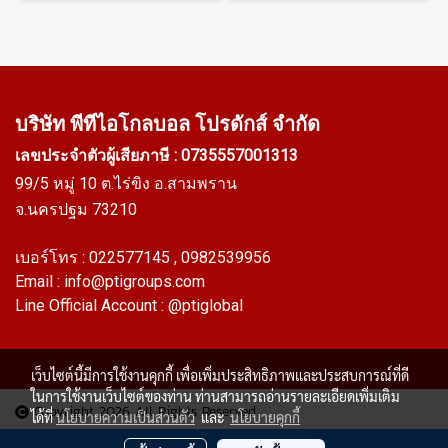
บริษัท พีทีไอ
โกลบอล โปรดักส์ จำกัด
เลขประจำตัวผู้เสียภาษี : 0735557001313
99/5 หมู่ 10 ต.ไร่ขิง อ.สามพราน
จ.นครปฐม 73210
เบอร์โทร :
022577145
, 0982539956
Email :
info@ptigroups.com
Line Official Account :
@ptiglobal
เว็บไซต์นี้มีการใช้งานคุกกี้ เพื่อเพิ่มประสิทธิภาพและประสบการณ์ที่ดี
ในการใช้งานเว็บไซต์ของท่าน ท่านสามารถอ่านรายละเอียดเพิ่มเติม
Copyright 2026 All Rights Reserved
ได้ที่
นโยบายความเป็นส่วนตัว
และ
นโยบายคุกกี้
ผู้เข้าชมวันนี้
1,351