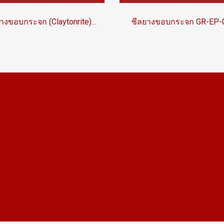
ซีลยางขอบกระจก (Claytonrite) GR-EP-002
ซีลยางขอบกระจก GR-EP-