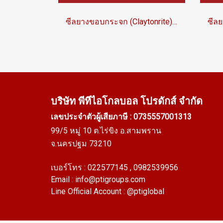
ซีลยางขอบกระจก (Claytonrite) GR-EP-001
บริษัท พีทีไอ
โกลบอล โปรดักส์ จำกัด
เลขประจำตัวผู้เสียภาษี : 0735557001313
99/5 หมู่ 10 ต.ไร่ขิง อ.สามพราน
จ.นครปฐม 73210
เบอร์โทร :
022577145
, 0982539956
Email :
info@ptigroups.com
Line Official Account :
@ptiglobal