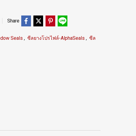
Share
ndow Seals
,
ซีลยางโปรไฟล์-AlphaSeals
,
ซีล