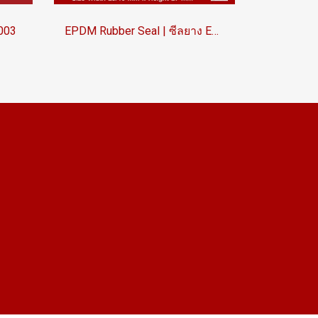
003
EPDM Rubber Seal | ซีลยาง EPDM สั่งผลิตตามแบบ รหัส ASRSEPB6025X27