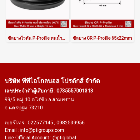
ซีลยางไวตัน P-Profile ทนน้ำมัน-ทนร้อน 260°C | AlphaSeals® | 35×15มม. 50เมตร | สีดำ | VITON FKM
ซีลยาง CR P-Profile 65x22mm
บริษัท พีทีไอ
โกลบอล โปรดักส์ จำกัด
เลขประจำตัวผู้เสียภาษี : 0735557001313
99/5 หมู่ 10 ต.ไร่ขิง อ.สามพราน
จ.นครปฐม 73210
เบอร์โทร :
022577145
, 0982539956
Email :
info@ptigroups.com
Line Official Account :
@ptiglobal