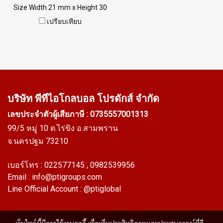
Size Width 21 mm x Height 30
mm ความโดดเด่นของซีลยาง
เปรียบเทียบ
รุ่นนี้คือ มี 2 วัตถุดิบในซีลตัว
เดียว Blue Silicone Rubber
(Solid Rubber) หน้าตัด
Tadpole และ Firebrick Silicone
Sponge (Hollow) ช่วยให้ซีลยาง
มีความยืดหยุ่น ประกอบ
บริษัท พีทีไอ
โกลบอล โปรดักส์ จำกัด
เครื่องจักร ปิดแน่นสนิท ซีลรุ่นนี้
เลขประจำตัวผู้เสียภาษี : 0735557001313
สามารถนำไปใช้งานได้ที่
99/5 หมู่ 10 ต.ไร่ขิง อ.สามพราน
อุณหภูมิต่ำ และทนความร้อนสูง
จ.นครปฐม 73210
เนื่องจากผลิตมาจากยางซิลิโคน
ที่มีช่วงอุณหภูมิใช้งานกว้าง -70
เบอร์โทร :
022577145
, 0982539956
to +220°C Tel : 022577145 MB
Email :
info@ptigroups.com
: 0982539956 / E-mail :
Line Official Account :
@ptiglobal
info@ptigroups.com / Line OA
: @PTIGLOBAL