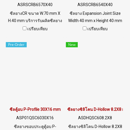
ASRSCRB6570X40
ASRSCRB6540X40
ซีลยางCR ขนาด W.70 mm X
ซีลยาง Expansion Joint Size
H.40 mm บริการรับผลิตซีลยาง
Width 40 mm x Height 40 mm
Tel: 022577145 / 0926568846
ซีลยางสำหรับอุดร่องคอนกรีต
เปรียบเทียบ
เปรียบเทียบ
LINE@ : @ptiglobal
ใช้สำหรับประกอบติดตั้งเชื่อม
ต่อกับคอนกรีต หรือแผ่น
Pre-Order
New
อะลูมิเนียม ช่วยในการรองรับ
การขยายตัวและหดตัวของคอ
นกรีตและอลูมิเนียม Tel :
022577145 MB : 0982539956
/ E-mail : info@ptigroups.com
/ Line OA : @PTIGLOBAL
ซีลตู้อบ P-Profile 30X16 mm
ซีลยางซิลิโคน D-Hollow 8.2X8 mm
ASP01QSC6030X16
ASDHQSC608.2X8
ซีลยางขอบประตูตู้อบ P-
ซีลยางซิลิโคน D-Hollow 8.2X8