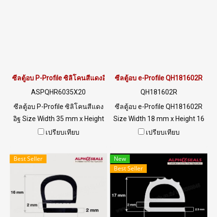
สารเคมีกรด-ด่างเจือจางถึง
ได้ดี ไม่เสียรูปทรง ทนต่อสภาพ
ความเข้มข้นปานกลาง ทนน้ำ
แวดล้อม UV Ozone แสงแดด ดี
ได้ทั้ง น้ำร้อน/น้ำทะเล และไอ
เยี่ยม ปลอดภัยต่อการใช้งาน
น้ำได้ดี ทนความร้อนได้สูงถึง up
สำหรับอุตสาหกรรม Tel :
to +160ºC Tel : 022577145 MB
022577145 MB : 0982539956
: 0982539956 / E-mail :
/ E-mail : info@ptigroups.com
info@ptigroups.com / Line OA
/ Line OA : @PTIGLOBAL
ซีลตู้อบ P-Profile ซิลิโคนสีแดงอิฐ 35x20mm
ซีลตู้อบ e-Profile QH181602R
: @PTIGLOBAL
ASPQHR6035X20
QH181602R
ซีลตู้อบ P-Profile ซิลิโคนสีแดง
ซีลตู้อบ e-Profile QH181602R
อิฐ Size Width 35 mm x Height
Size Width 18 mm x Height 16
20 mm อุณหภูมิการใช้งาน -70
mm x Thickness 2mm ทน
เปรียบเทียบ
เปรียบเทียบ
to +315°C ยืดหยุ่นสูงคืนตัวได้ดี
ความร้อนสูงสุดถึง +315°C
ซีลยางฟู้ดเกรด (FDA) ไม่มีสาร
(MAX.) Food Grade (FDA) ซีล
Best Seller
New
เจือปน ทนความร้อนสูง ใช้งาน
ยางยืดหยุ่นได้ดี ไม่เสียรูปทรง
Best Seller
ยาวนาน ปลอดภัยสำหรับการใช้
ทนน้ำมันพืช / น้ำมันสัตว์ ได้
งานเกี่ยวกับอุตสาหกรรม อาหาร
อย่างดีเยี่ยม ทนสภาพแวดล้อม
และเครื่องดื่ม Tel : 022577145
การใช้งานดีเยี่ยม Tel :
MB : 0982539956 / E-mail :
022577145 MB : 0982539956