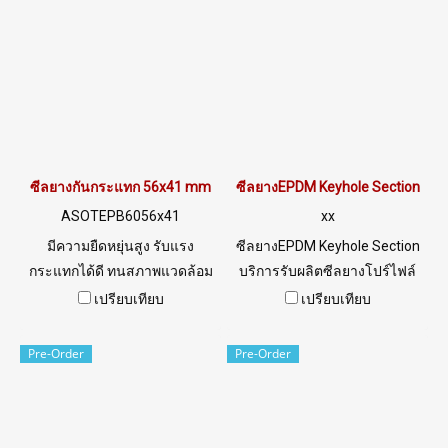
@ptiglobal
ซีลยางกันกระแทก 56x41 mm
ซีลยางEPDM Keyhole Section
ASOTEPB6056x41
xx
มีความยืดหยุ่นสูง รับแรง
ซีลยางEPDM Keyhole Section
กระแทกได้ดี ทนสภาพแวดล้อม
บริการรับผลิตซีลยางโปร์ไฟล์
ดีเยี่ยม ทนUV แสงแดด โอโซน
Tel: 022577145 / 0926568846
เปรียบเทียบ
เปรียบเทียบ
สามารถใช้งานได้ทั้งในร่มและ
LINE@ : @ptiglobal
กลางแจ้ง Tel: 022577145 /
Pre-Order
Pre-Order
0926568846 LINE@ :
@ptiglobal