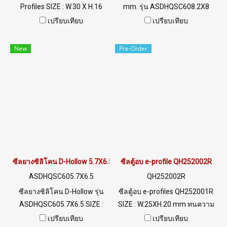
Profiles SIZE : W.30 X H.16
mm. รุ่น ASDHQSC608.2X8
mm. ซิลิโคนฟู้ดเกรด Food
SIZE : W.8.2 mm X H.8 mm ร่อง
เปรียบเทียบ
เปรียบเทียบ
Grade Tel: 022577145 MB :
2.5 mm ทนความร้อนสูงสุด 220
0926568846 / 0982539956
C ฟู้ดเกรด (FDA) พร้อมส่ง Tel:
New
Pre-Order
LINE@ : @ptiglobal
022577145 / 0926568846
LINE@ : @ptiglobal
ซีลยางซิลิโคน D-Hollow 5.7X6.5 mm.
ซีลตู้อบ e-profile QH252002R
ASDHQSC605.7X6.5
QH252002R
ซีลยางซิลิโคน D-Hollow รุ่น
ซีลตู้อบ e-profiles QH252001R
ASDHQSC605.7X6.5 SIZE :
SIZE : W.25XH.20 mm ทนความ
W.5.7 mm X H.6.5 mm ร่อง 2
ร้อนสูงสุด 315 C ฟู้ดเกรด (FDA)
เปรียบเทียบ
เปรียบเทียบ