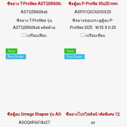
ซีลยาง T-Profiles ASTQSR606x6
ซีลตู้อบ P-Profile 35x20 mm
ASTQSR606x6
ASP01QSC6035X20
ซีลยาง T-Profiles รุ่น
ซีลยางขอบประตูตู้อบ P-
ASTQSR606x6 ผลิตด้วย
Profiles SIZE : W.35 X H.20
วัตถุดิบยางซิลิโคนเกรดพิเศษสี
mm. ( Working temp.-70
เปรียบเทียบ
เปรียบเทียบ
ขาวใส ซีลยางขอบกระจก ทำให้
to+220 C ) Food Grade Tel:
มีความยืดหยุ่นสูง คืนตัวได้ดี
022577145 MB : 0926568846
New
New
และอายุการใช้งานได้นานกว่า
/ 0982539956 LINE@ :
Pre-Order
Pre-Order
Tel: 022577145 / 0926568846
@ptiglobal
LINE@ : @ptiglobal
ซีลตู้อบ Omege Shapes รุ่น ASOQHF6018x27
ซีลยางโปรไฟล์หน้าตัดพิเศษ 12x8 
ASOQHF6018x27
xx