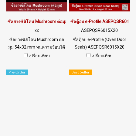
ซีลยางซิลิโคน Mushroom ต่อมุม 54x32 mm
ซีลตู้อบ e-Profile ASEPQSR6015X
xx
ASEPQSR6015X20
ซีลยางซิลิโคน Mushroom ต่อ
ซีลตู้อบ e-Profile (Oven Door
มุม 54x32 mm ทนความร้อนได้
Seals) ASEPQSR6015X20
สูงสุด220 °C ( Working temp.
Size Width 15 mm x Height 20
เปรียบเทียบ
เปรียบเทียบ
-70 to+220 °C ) ซีลยางยืดหยุ่น
mm x Thickness 2 mm ทน
สูง ทนความร้อนได้นานต่อเนื่อง
ความร้อนสูงถึง +220°C Food
Pre-Order
Best Seller
อุตสาหกรรมอาหาร Tel:
Grade (FDA) ซีลยางยืดหยุ่นได้ดี
022577145 / 0926568846
ไม่เสียรูปทรง ทนน้ำมันพืช /
LINE@ : @ptiglobal
น้ำมันสัตว์ ได้อย่างดีเยี่ยม ทน
สภาพแวดล้อมการใช้งานดี
เยี่ยม Tel : 022577145 MB :
0982539956 / E-mail :
info@ptigroups.com / Line OA
: @PTIGLOBAL