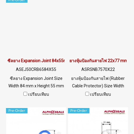
ซีลยาง Expansion Joint 84x55mm
ยางหุ้มป้องกันสายไฟ 22x77 mm
ASEJ50CRB6584X55
ASRSNB7570X22
ซีลยาง Expansion Joint Size
ยางหุ้มป้องกันสายไฟ (Rubber
Width 84 mm x Height 55 mm
Cable Protector) Size Width
ซีลยางสำหรับอุดร่องคอนกรีต
22 mm x Height 77 mm รับน้ำ
เปรียบเทียบ
เปรียบเทียบ
ใช้สำหรับประกอบติดตั้งเชื่อม
หนัก แข็งแรงทนทาน ยืดหยุ่น
ต่อกับคอนกรีต หรือแผ่น
ปกป้องสายไฟ/สายเคเบิล ทน
Pre-Order
Pre-Order
อะลูมิเนียม ช่วยในการรองรับ
UV และสภาพแวดล้อม ใช้งาน
การขยายตัวและหดตัวของคอ
และติดตั้งง่าย วางราบได้ทุกพื้น
นกรีตและอลูมิเนียม Tel :
ผิว ป้องกันการสะดุด สนใจ