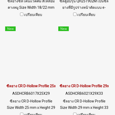
ซีลยางซิลิโคนแวคคัม สี่เหลี่ยม
ซีลตู้อบรุ่น QH251902M เป็นซีล
คางหมู Size Width 18/22 mm
ยางที่มีรูปร่างหน้าตัดแบบ e-
x Height 12.7 mm ทนความ
Profile ที่มีขนาดความกว้าง 25
เปรียบเทียบ
เปรียบเทียบ
ร้อนสูงถึง +220°C, Food Grade
mm ความสูง 19 mm มาพร้อม
(FDA) ปลอดภัยสำหรับ
ร่องสำหรับติดตั้งกับ Panel 2
New
New
อุตสาหกรรมอาหาร, ซีลยาง
mm เป็นซีลตู้อบที่ขายดี ได้รับ
ยืดหยุ่นได้ดี ไม่เสียรูปทรง, ทน
ความนิยมเป็นอย่างมาก ทน
น้ำมันพืช / น้ำมันสัตว์ ได้อย่างดี
ความร้อนสูงสุด +315oC มีคุณ
เยี่ยม, ทนสภาพแวดล้อมการใช้
สมบัติฟู้ดเกรด และมีใบ Cer.
งานดีเยี่ยม Tel : 0-2257-7145 /
รับรอง FDA สอบถามและสั่งซื้อ
MB : 098-253-9956 / Line OA :
ตอนนี้ LINE ID @PTIGLOBAL
@PTIGLOBAL
ซีลยาง CR D-Hollow Profile 25x29mm
ซีลยาง CR D-Hollow Profile 29x3
ASDHCRB6017X25X29
ASDHCRB6021X29X33
ซีลยาง CR D-Hollow Profile
ซีลยาง CR D-Hollow Profile
Size Width 25 mm x Height 29
Size Width 29 mm x Height 33
mm มีคุณสมบัติเชิงกลที่ดี ทน
mm มีคุณสมบัติเชิงกลที่ดี ทน
เปรียบเทียบ
เปรียบเทียบ