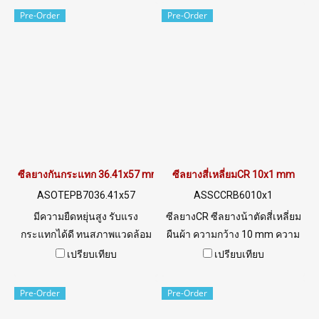
สัตว์ Tel: 022577145 /
พืช น้ำมันสัตว์ Tel: 022577145
Pre-Order
Pre-Order
0926568846 LINE@ :
/ 0926568846 LINE@ :
@ptiglobal
@ptiglobal
ซีลยางกันกระแทก 36.41x57 mm
ซีลยางสี่เหลี่ยมCR 10x1 mm
ASOTEPB7036.41x57
ASSCCRB6010x1
มีความยืดหยุ่นสูง รับแรง
ซีลยางCR ซีลยางน้าตัดสี่เหลี่ยม
กระแทกได้ดี ทนสภาพแวดล้อม
ผืนผ้า ความกว้าง 10 mm ความ
ดีเยี่ยม ทนUV แสงแดด โอโซน
หนา 1 mm Tel: 0 2257 7145 /
เปรียบเทียบ
เปรียบเทียบ
สามารถใช้งานได้ทั้งในร่มและ
09 2656 8846 LINE
กลางแจ้ง Tel: 022577145 /
@ptiglobal
Pre-Order
Pre-Order
0926568846 LINE@ :