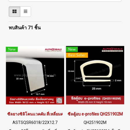
พบสินค้า 71 ชิ้น
New
New
Best Seller
ซีลยางซิลิโคนแวคคัม สี่เหลี่ยมคางหมู 18/22X12.7mm
ซีลตู้อบ e-profiles QH251902M
ASTSQSR6018/22X12.7
QH251902M