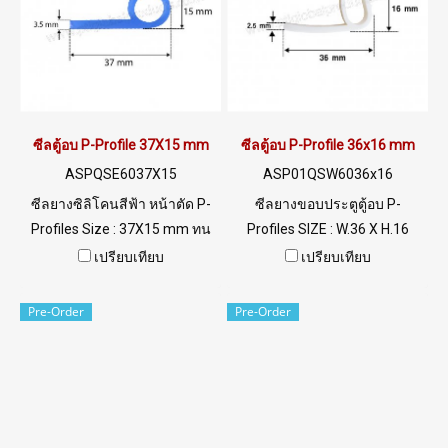
022577145 MB : 0982539956
ติดต่อ Tel : 022577145 MB :
/ E-mail : info@ptigroups.com
0982539956 / E-mail :
/ Line OA : @PTIGLOBAL
info@ptigroups.com / Line OA
: @PTIGLOBAL
ซีลตู้อบ P-Profile 37X15 mm
ซีลตู้อบ P-Profile 36x16 mm
ASPQSE6037X15
ASP01QSW6036x16
ซีลยางซิลิโคนสีฟ้า หน้าตัด P-
ซีลยางขอบประตูตู้อบ P-
Profiles Size : 37X15 mm ทน
Profiles SIZE : W.36 X H.16
การใช้งานที่อุณภูมิติดลบได้ดี
mm. ซิลิโคนฟู้ดเกรด Food
เปรียบเทียบ
เปรียบเทียบ
และอุณหภูมิสูงไม่เกิน 220 C ซีล
Grade Tel: 022577145 MB :
ยางให้ความยืดหยุ่นและมี
0926568846 / 0982539956
Pre-Order
Pre-Order
ลักษณะการคืนตัว รักษารูปทรง
LINE@ : @ptiglobal
ที่ดี ทนต่อสภาวะการใช้งาน
ติดต่อ ได้ที่ Tel: 022577145 MB
: 0926568846 / 0982539956
LINE@ : @ptiglobal