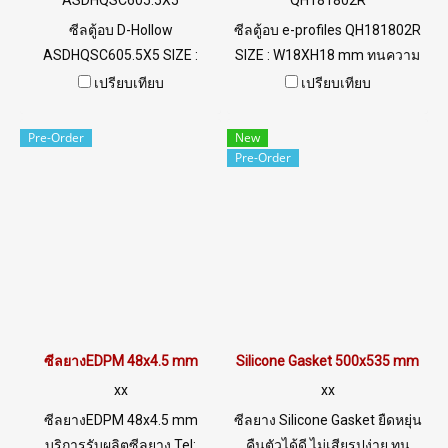
ASDHQSC605.5X5
QH181802R
ซีลตู้อบ D-Hollow
ซีลตู้อบ e-profiles QH181802R
ASDHQSC605.5X5 SIZE :
SIZE : W18XH18 mm ทนความ
W5.5XH5mm ทนความร้อน
ร้อนสูงสุด 315 C ฟู้ดเกรด (FDA)
เปรียบเทียบ
เปรียบเทียบ
สูงสุด 220 C ฟู้ดเกรด (FDA)
พร้อมส่ง Tel: 022577145 /
พร้อมส่ง Tel: 022577145 /
0926568846 LINE@ :
Pre-Order
New
0926568846 LINE@ :
@ptiglobal
Pre-Order
@ptiglobal
ซีลยางEDPM 48x4.5 mm
Silicone Gasket 500x535 mm
xx
xx
ซีลยางEDPM 48x4.5 mm
ซีลยาง Silicone Gasket ยืดหยุ่น
บริการรับผลิตซีลยาง Tel:
คืนตัวได้ดี ไม่เสียรูปง่าย ทน