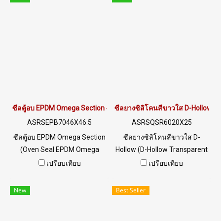
ทนต่อการเสื่อมสภาพ อายุการ
(Solid Rubber) หน้าตัด
ใช้งานยาวนาน ทนต่อสารเคมี
Tadpole และ Firebrick Silicone
กรด-ด่างเจือจางถึงความเข้มข้น
Sponge (Hollow) ช่วยให้ซีลยาง
ปานกลาง ทนน้ำ ได้ทั้ง น้ำร้อน/
มีความยืดหยุ่น ประกอบ
น้ำทะเล และไอน้ำได้ดี ทน
เครื่องจักร ปิดแน่นสนิท ซีลรุ่นนี้
ความร้อนได้สูงถึง up to
สามารถนำไปใช้งานได้ที่
+160ºC Tel : 022577145 MB :
อุณหภูมิต่ำ และทนความร้อนสูง
0982539956 / E-mail :
เนื่องจากผลิตมาจากยางซิลิโคน
info@ptigroups.com / Line OA
ที่มีช่วงอุณหภูมิใช้งานกว้าง -70
ซีลตู้อบ EPDM Omega Section 46x46.5mm
ซีลยางซิลิโคนสีขาวใส D-Hollow 
: @PTIGLOBAL
to +220°C Tel : 022577145 MB
ASRSEPB7046X46.5
ASRSQSR6020X25
: 0982539956 / E-mail :
ซีลตู้อบ EPDM Omega Section
ซีลยางซิลิโคนสีขาวใส D-
info@ptigroups.com / Line OA
(Oven Seal EPDM Omega
Hollow (D-Hollow Transparent
: @PTIGLOBAL
Section) Size Width 46 mm x
Silicone Rubber Seal) Size
เปรียบเทียบ
เปรียบเทียบ
Height 46.5 mm ทนต่อสภาพ
Width 20 mm x Height 25 mm
แวดล้อม UV Ozone แสงแดด
ทนต่อความร้อนได้สูงถึง
New
Best Seller
ได้ดีเยี่ยม ทนต่อการเสื่อมสภาพ
+220°C ฟู้ดเกรด (FDA) ไม่มีสาร
อายุการใช้งานยาวนาน ทนต่อ
เจอปน มีความยืดหยุ่นสูง คืนตัว