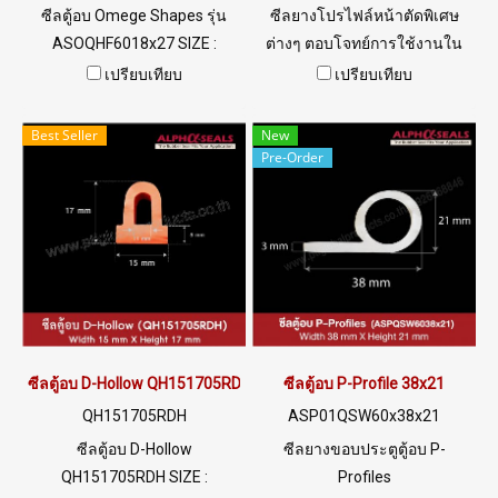
ซีลตู้อบ Omege Shapes รุ่น
ซีลยางโปรไฟล์หน้าตัดพิเศษ
ASOQHF6018x27 SIZE :
ต่างๆ ตอบโจทย์การใช้งานใน
18x27mm ซีลยางตู้อบซิลิโคน
หลากหลายอุตสาหกรรม อาทิ
เปรียบเทียบ
เปรียบเทียบ
ทนความร้อนสูง 315 C มีความ
เช่น ซีลยางขอบกระจก , ซีลยาง
ยืดหยุ่นสูง คืนตัวได้ดี ไม่เสียรูป
ขอบประตู , ซีลยางโปรไฟล์
Best Seller
New
ทรง ทนความร้อนสูงสุด 315 C
สำหรับแยกสายไฟ , ซีลยาง
Pre-Order
ทนเชื้อราและแทคทีเรีย Tel:
โปรไฟล์กันลื่น Anti-Slip , ซีล
0926568846 LINE@
ยางโปร์ไฟล์ขอบหน้าต่าง , ซีล
@ptiglobal
ยางโปรไฟล์ขอบตู้แช่แข็ง , ซีล
ยางโปรไฟล์สำหรับรองแผงโซ
ล่าเซลล์ เป็นต้น หน้าตัดหรือ
Cross Section แต่ละแบบ
เหมาะกับการใช้งานที่แตกต่าง
กัน Tel: 0926568846 LINE@
ซีลตู้อบ D-Hollow QH151705RDH
ซีลตู้อบ P-Profile 38x21
@ptiglobal
QH151705RDH
ASP01QSW60x38x21
ซีลตู้อบ D-Hollow
ซีลยางขอบประตูตู้อบ P-
QH151705RDH SIZE :
Profiles