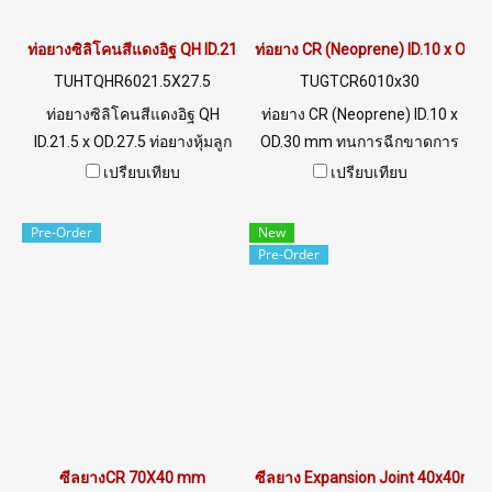
ท่อยางซิลิโคนสีแดงอิฐ QH ID.21.5 x OD.27.5
ท่อยาง CR (Neoprene) ID.10 x OD.
TUHTQHR6021.5X27.5
TUGTCR6010x30
ท่อยางซิลิโคนสีแดงอิฐ QH
ท่อยาง CR (Neoprene) ID.10 x
ID.21.5 x OD.27.5 ท่อยางหุ้มลูก
OD.30 mm ทนการฉีกขาดการ
กลิ้ง TUFTQHF6021.5X27.5
สึกหรอ มีคุณสมบัติเชิงกลดีเยี่ยม
เปรียบเทียบ
เปรียบเทียบ
mm ทนความร้อนสูงที่สุด
ทนน้ำมัน สารเคมีได้ดี ทนต่อ
+315°C Material : 100%
สภาพแวดล้อมได้ดี อุณหภูมิการ
Pre-Order
New
Redbrick Silicone Rubber QH
ใช้งาน -40 to +140 °CTel:
Pre-Order
ยืดหยุ่น สวมแกนลูกกลิ้งได้ง่าย
022577145 / 0926568846
ทนความร้อนสูง ท่อยางไม่แตก
LINE OA : @ptiglobal
ปลอดภัยมากที่สุด ผ่าน
มาตรฐาน FDA Tel : 0-2257-
7145 / MB : 092-656-8846 /
Technical Engineer : 098-253-
9956 / Line OA : @PTIGLOBAL
ซีลยางCR 70X40 mm
ซีลยาง Expansion Joint 40x40mm