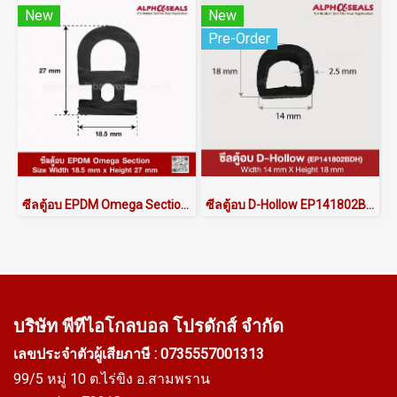
New
New
Pre-Order
ซีลตู้อบ EPDM Omega Section 18.5x27mm
ซีลตู้อบ D-Hollow EP141802BDH
บริษัท พีทีไอ
โกลบอล โปรดักส์ จำกัด
เลขประจำตัวผู้เสียภาษี : 0735557001313
99/5 หมู่ 10 ต.ไร่ขิง อ.สามพราน