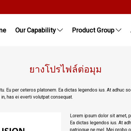
me
Our Capability
Product Group
ยางโปรไฟล์ต่อมุม
tu. Eu per ceteros platonem. Ea dictas legendos ius. At adhuc so
n, has ei everti volutpat consequat.
Lorem ipsum dolor sit amet, pr
Ea dictas legendos ius. At adh
patrioque ne mel. Mei probo op