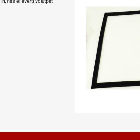
n, has ei everti volutpat