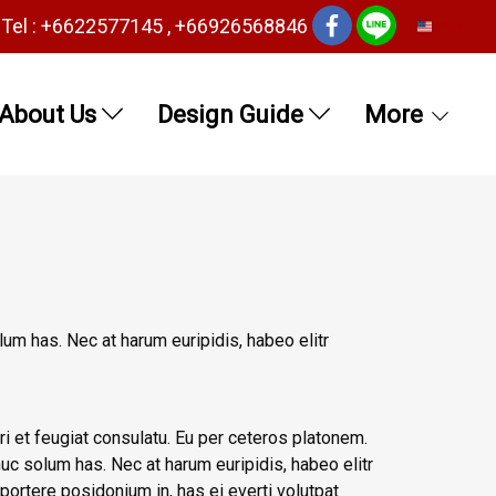
Tel : +6622577145 , +66926568846
EN
About Us
Design Guide
More
lum has. Nec at harum euripidis, habeo elitr
i et feugiat consulatu. Eu per ceteros platonem.
uc solum has. Nec at harum euripidis, habeo elitr
ortere posidonium in, has ei everti volutpat