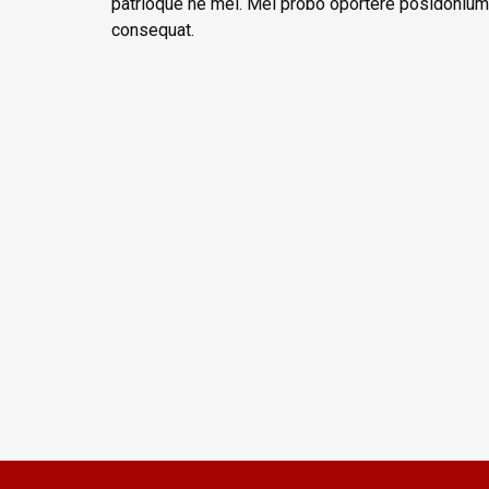
patrioque ne mel. Mei probo oportere posidonium i
consequat.