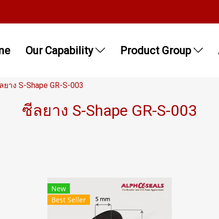
me
Our Capability
Product Group
ีลยาง S-Shape GR-S-003
ซีลยาง S-Shape GR-S-003
New
Best Seller