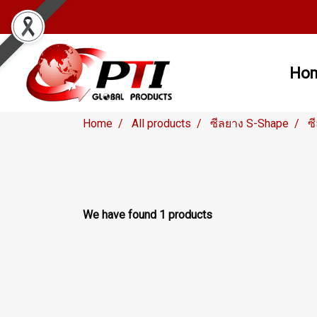
Ho
Home
All products
ซีลยาง S-Shape
ซ
We have found 1 products