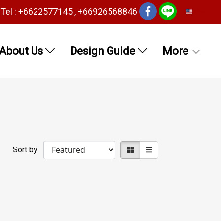
Tel : +6622577145 , +66926568846
EN
About Us
Design Guide
More
Sort by