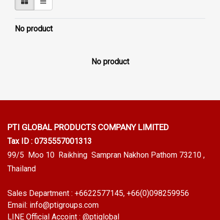
No product
No product
PTI GLOBAL PRODUCTS
COMPANY LIMITED
Tax ID : 0735557001313
99/5 Moo 10 Raikhing Sampran Nakhon Pathom 73210 ,
Thailand
Sales Department :
+6622577145
, +66(0)098259956
Email:
info@ptigroups.com
LINE Official Accoint :
@ptiglobal