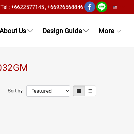
Tel : +6622577145 , +66926568846
EN
About Us
Design Guide
More
4032GM
Sort by