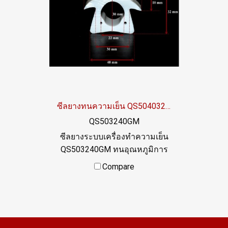
ซีลยางทนความเย็น QS504032GM
QS503240GM
ซีลยางระบบเครื่องทำความเย็น
QS503240GM ทนอุณหภูมิการ
ใช้งานต่ำสุด -70 C Food Grade
Compare
(FDA) ปลอดภัยสำหรับ
อุตสาหกรรมอาหาร By
AlphaSeals Tel. 0 2489 5525