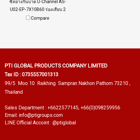
ซีลยางกันบาด U-Channel AS-
U02-EP-7X10B60 ร่องเสียบ 2
mm พร้อมส่ง Tel: 0 2489 5525
Compare
/ 09 8253 9956
PTI GLOBAL PRODUCTS
COMPANY LIMITED
Tax ID : 0735557001313
99/5 Moo 10 Raikhing Sampran Nakhon Pathom 73210 ,
Thailand
Sales Department :
+6622577145
, +66(0)098259956
Email:
info@ptigroups.com
LINE Official Accoint :
@ptiglobal