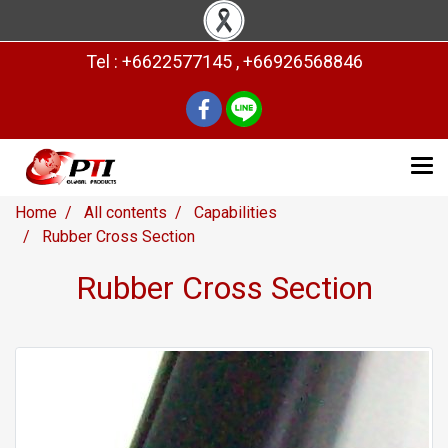
Tel : +6622577145 , +66926568846
Home
All contents
Capabilities
Rubber Cross Section
Rubber Cross Section