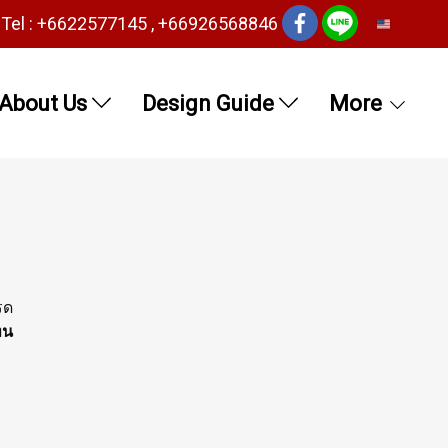
Tel : +6622577145 , +66926568846
EN
About Us
Design Guide
More
รด
ทน