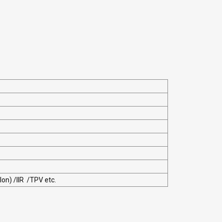
on) /IIR /TPV etc.