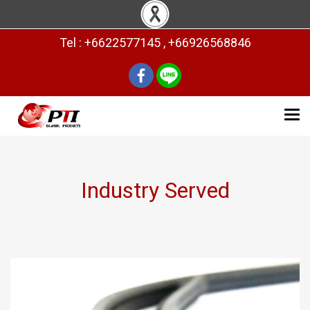
Tel : +6622577145 , +66926568846
Industry Served