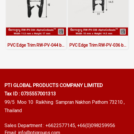
PVC Edge Trim RW-PV-044 by AlphaCoSeals™
PVC Edge Trim RW-PV-036 by AlphaCoSeals™
PTI GLOBAL PRODUCTS
COMPANY LIMITED
Tax ID : 0735557001313
99/5 Moo 10 Raikhing Sampran Nakhon Pathom 73210 ,
Thailand
Sales Department :
+6622577145
, +66(0)098259956
Email:
info@ptigroups.com