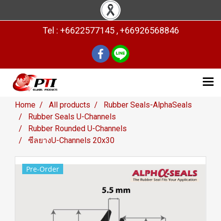
Tel : +6622577145 , +66926568846
Home
All products
Rubber Seals-AlphaSeals
Rubber Seals U-Channels
Rubber Rounded U-Channels
ซีลยางU-Channels 20x30
Pre-Order