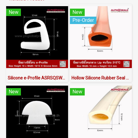
New
New
Pre-Order
Silicone e-Profile ASRSQSW6018X16/12 | FDA Food Grade Seal 220°C
Hollow Silicone Rubber Seal with Lip | Heat Resistant to 315°C | AlphaSeals® | 15×12mm 50M/Roll | Redbrick | FDA RoHS Certified
New
New