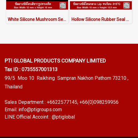
White Silicone Mushroom Seals (Food Grade FDA) - ASMRQSW6012X10 | Made in Thailand
Hollow Silicone Rubber Seal with Lip | Heat Resistant to 315°C | AlphaSeals® | 15×12.5mm 50M/Roll | FDA RoHS Certified
PTI GLOBAL PRODUCTS
COMPANY LIMITED
Tax ID : 0735557001313
99/5 Moo 10 Raikhing Sampran Nakhon Pathom 73210 ,
Thailand
Sales Department :
+6622577145
, +66(0)098259956
Email:
info@ptigroups.com
LINE Official Accoint :
@ptiglobal