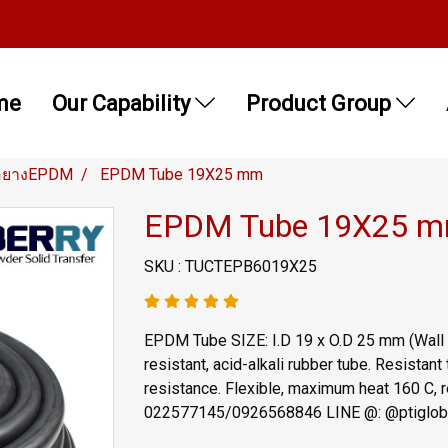
me
Our Capability
Product Group
อยางEPDM
EPDM Tube 19X25 mm
EPDM Tube 19X25 
SKU : TUCTEPB6019X25
EPDM Tube SIZE: I.D 19 x O.D 25 mm (Wall 
resistant, acid-alkali rubber tube. Resista
resistance. Flexible, maximum heat 160 C, re
022577145/0926568846 LINE @: @ptiglob