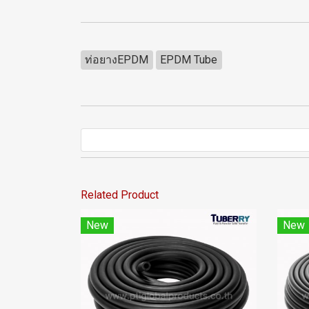
ท่อยางEPDM
EPDM Tube
Related Product
New
New