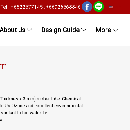
Tel : +6622577145 , +66926568846
EN
About Us
Design Guide
More
mm
Thickness: 3 mm) rubber tube. Chemical
nt to UV Ozone and excellent environmental
sistant to hot water Tel:
al