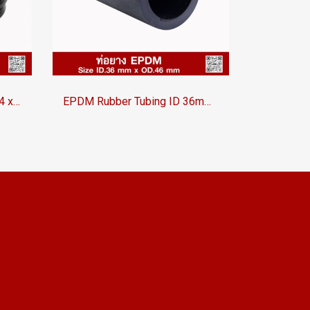
EPDM Rubber Tubing ID.25.4 x OD.35.4 mm
EPDM Rubber Tubing ID 36mm OD 46mm Heat Resistant Industrial Hose for Fluid Transfer | Tuberry®