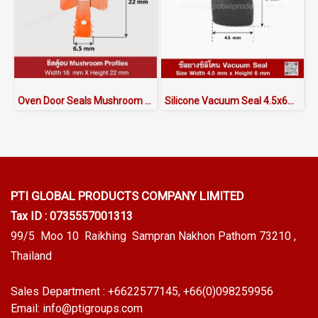
Oven Door Seals Mushroom Profiles ASMRQHF6016x22
Silicone Vacuum Seal 4.5x6mm
PTI GLOBAL PRODUCTS
COMPANY LIMITED
Tax ID : 0735557001313
99/5 Moo 10 Raikhing Sampran Nakhon Pathom 73210 ,
Thailand
Sales Department :
+6622577145
, +66(0)098259956
Email:
info@ptigroups.com