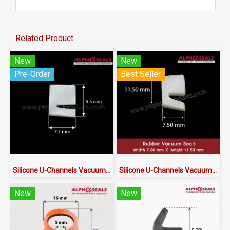
Related Product
New
New
Pre-Order
Best Seller
Silicone U-Channels Vacuum seals 7.5x9.5
Silicone U-Channels Vacuum seals 7.5x11.50 mm.
New
New