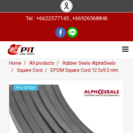
Tel : +6622577145 , +66926568846
Home
All products
Rubber Seals-AlphaSeals
Square Cord
EPDM Square Cord 12.5x9.5 mm
Pre-Order