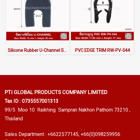
Silicone Rubber U-Channel Seal 15×20 mm | AlphaSeals® Thailand
PVC EDGE TRIM RW-PV-044
PTI GLOBAL PRODUCTS
COMPANY LIMITED
Tax ID : 0735557001313
99/5 Moo 10 Raikhing Sampran Nakhon Pathom 73210 ,
Thailand
Sales Department :
+6622577145
, +66(0)098259956