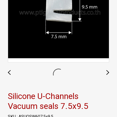
Silicone U-Channels
Vacuum seals 7.5x9.5
SKU : ASUQSW607.5x9.5