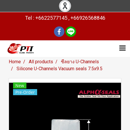
Tel : +6622577145 , +66926568846
Home
All products
ซีลยาง U-Channels
Silicone U-Channels Vacuum seals 7.5x9.5
New
Pre-Order