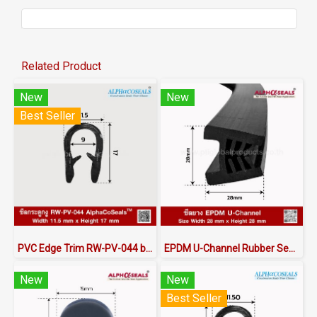
Related Product
New
New
Best Seller
PVC Edge Trim RW-PV-044 by AlphaCoSeals™
EPDM U-Channel Rubber Seal 28x28mm
New
New
Best Seller