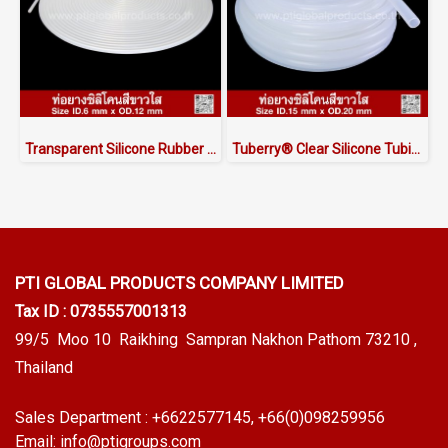
Transparent Silicone Rubber Tube I.D 6 X O.D 12 mm
Tuberry® Clear Silicone Tubing | FDA Food Grade (ID 15mm x OD 20mm)
PTI GLOBAL PRODUCTS
COMPANY LIMITED
Tax ID : 0735557001313
99/5 Moo 10 Raikhing Sampran Nakhon Pathom 73210 ,
Thailand
Sales Department :
+6622577145
, +66(0)098259956
Email:
info@ptigroups.com