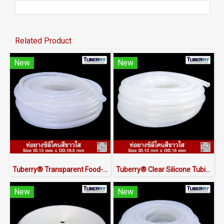
Related Product
New
New
Tuberry® Transparent Food-Grade Silicone Tubing 13 × 19.5 mm | Made in Thailand
Tuberry® Clear Silicone Tubing | FDA Food Grade (ID 13mm x OD 18mm)
New
New