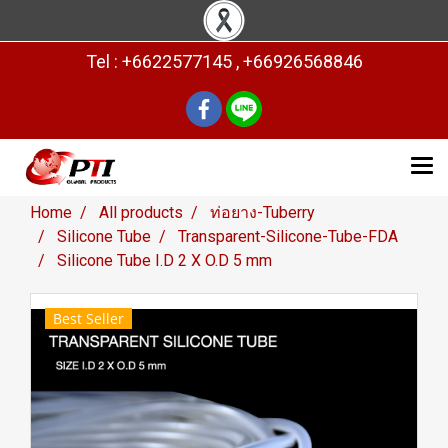
Tel : +6622577145 , +66926568846
Home
All products
ท่อยาง-Tuberry
Silicone Tube
Transparent-Silicone-Tube-FDA
Silicone Tube I.D 2 X O.D 5 mm
Best Seller