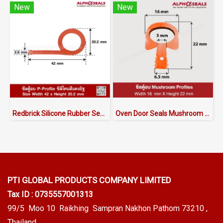
New
New
Redbrick Silicone Rubber Seal - P-Profile 42x20.2mm
Oven Door Seals Mushroom Profiles ASMRQHF6016x22
PTI GLOBAL PRODUCTS
COMPANY LIMITED
Tax ID : 0735557001313
99/5 Moo 10 Raikhing Sampran Nakhon Pathom 73210 ,
Thailand