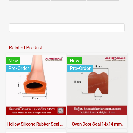
Related Product
New
New
Pre-Order
Pre-Order
Hollow Silicone Rubber Seal with Lip | Heat Resistant to 315°C | AlphaSeals® | 15×12mm 50M/Roll | Redbrick | FDA RoHS Certified
Oven Door Seal 14x14 mm.