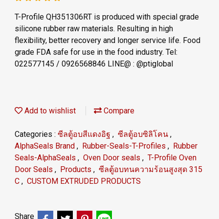
T-Profile QH351306RT is produced with special grade
silicone rubber raw materials. Resulting in high
flexibility, better recovery and longer service life. Food
grade FDA safe for use in the food industry. Tel:
022577145 / 0926568846 LINE@ : @ptiglobal
Add to wishlist
Compare
Categories :
ซีลตู้อบสีแดงอิฐ
,
ซีลตู้อบซิลิโคน
,
AlphaSeals Brand
,
Rubber-Seals-T-Profiles
,
Rubber
Seals-AlphaSeals
,
Oven Door seals
,
T-Profile Oven
Door Seals
,
Products
,
ซีลตู้อบทนความร้อนสูงสุด 315
C
,
CUSTOM EXTRUDED PRODUCTS
Share