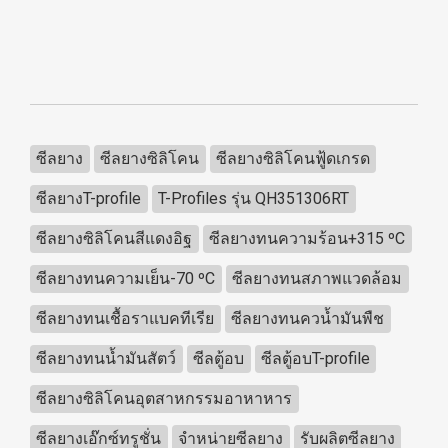
ซีลยาง
ซีลยางซิลิโคน
ซีลยางซิลิโคนฟู้ดเกรด
ซีลยางT-profile
T-Profiles รุ่น QH351306RT
ซีลยางซิลิโคนสีแดงอิฐ
ซีลยางทนความร้อน+315 ºC
ซีลยางทนความเย็น-70 ºC
ซีลยางทนสภาพแวดล้อม
ซีลยางทนเชื้อราแบคทีเรีย
ซีลยางทนควน้ำมันพืช
ซีลยางทนน้ำมันสัตว์
ซีลตู้อบ
ซีลตู้อบT-profile
ซีลยางซิลิโคนอุตสาหกรรมอาหาหาร
ซีลยางเอ๊กซ์ทรูชั่น
จำหน่ายซีลยาง
รับผลิตซีลยาง