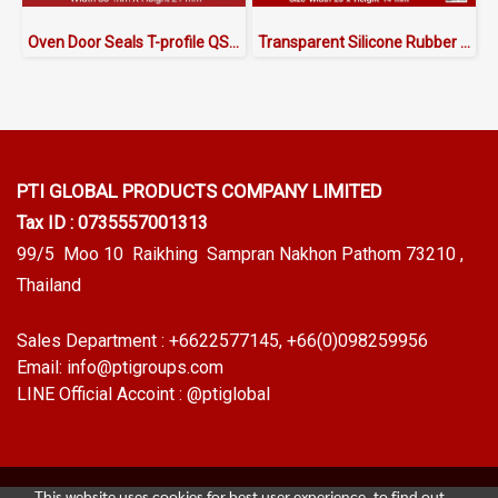
Oven Door Seals T-profile QS302103WT
Transparent Silicone Rubber Lip Seals 20x14mm
PTI GLOBAL PRODUCTS
COMPANY LIMITED
Tax ID : 0735557001313
99/5 Moo 10 Raikhing Sampran Nakhon Pathom 73210 ,
Thailand
Sales Department :
+6622577145
, +66(0)098259956
Email:
info@ptigroups.com
LINE Official Accoint :
@ptiglobal
This website uses cookies for best user experience, to find out