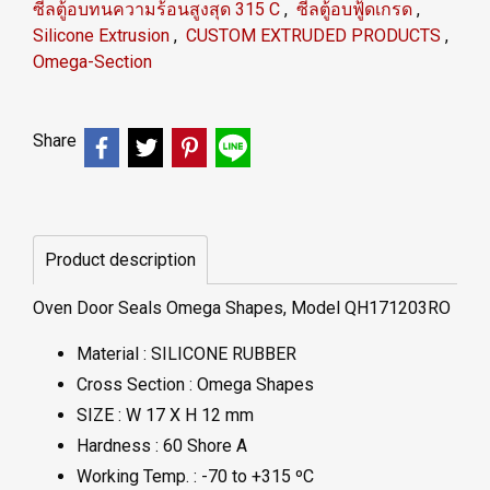
ซีลตู้อบทนความร้อนสูงสุด 315 C
,
ซีลตู้อบฟู้ดเกรด
,
Silicone Extrusion
,
CUSTOM EXTRUDED PRODUCTS
,
Omega-Section
Share
Product description
Oven Door Seals Omega Shapes, Model QH171203RO
Material : SILICONE RUBBER
Cross Section : Omega Shapes
SIZE : W 17 X H 12 mm
Hardness : 60 Shore A
Working Temp. : -70 to +315 ºC