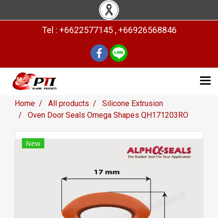
Tel : +6622577145 , +66926568846
Home
All products
Silicone Extrusion
Oven Door Seals Omega Shapes QH171203RO
New