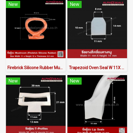
New
New
Firebrick Silicone Rubber Mushroom W.11 X H.12 X T.3.5 mm
Trapezoid Oven Seal W 11X H 14 mm
New
New