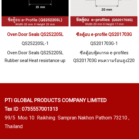
Industry Tel: 0 2489 5525/09
2656 8846 LINE @ @ptigobal
Oven Door Seals QS252205L
ซีลตู้อบ e-profile QS201703G
QS252205L-1
QS201703G-1
Oven Door Seals QS252205L
ซีลตู้อบฟู้ดเกรด e-profiles
Rubber seal Heat resistance up
QS201703G ทนความร้อนสูง220
to 220 oC and can withstand
C สินค้าพร้อมส่ง จำนวนสั่งซื้อขั้น
temperatures as low as -70 oC,
ต่ำ 10 เมตร Tel: 0 2489 5525 / 09
food grade, safe for use in the
8253 9956 LINE @ptiglobal
food industry. Minimum order
quantity 10 meters Tel:
PTI GLOBAL PRODUCTS
COMPANY LIMITED
022577145 MB:
Tax ID : 0735557001313
0926568846/0982539956 LINE
99/5 Moo 10 Raikhing Sampran Nakhon Pathom 73210 ,
@: @ptiglobal
Thailand