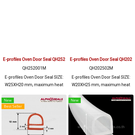
Technical Engineer : 098-253-
LINE@ : @ptiglobal
9956 / Line OA : @PTIGLOBAL
E-profiles Oven Door Seal QH252001M
E-profiles Oven Door Seal QH202
QH252001M
QH202502M
E-profiles Oven Door Seal SIZE:
E-profiles Oven Door Seal SIZE:
W25XH20 mm, maximum heat
W20XH25 mm, maximum heat
resistance 315 C. Food grade
resistance 315 C. Food grade
(FDA) ready to ship. Tel:
(FDA) ready to ship. Tel:
New
New
Best Seller
022577145 / 0926568846
022577145 / 0926568846
LINE@ : @ptiglobal
LINE@ : @ptiglobal