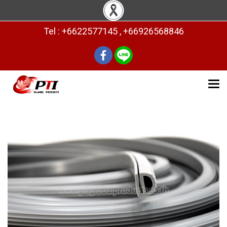
Tel : +6622577145 , +66926568846