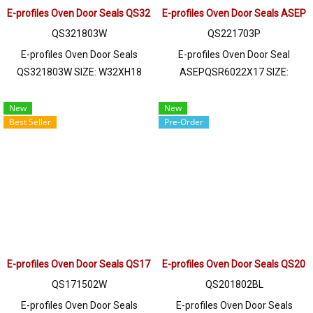
E-profiles Oven Door Seals QS321803W
E-profiles Oven Door Seals ASE
Line OA : @PTIGLOBAL
QS321803W
QS221703P
E-profiles Oven Door Seals
E-profiles Oven Door Seal
QS321803W SIZE: W32XH18
ASEPQSR6022X17 SIZE:
mm, with a maximum heat
W22XH17mm , maximum heat
resistance of 220 C food grade
resistance 220 C, Food grade
New
New
Best Seller
Pre-Order
(FDA) Tel: 0 2489 5525/09 2656
(FDA) Tel: 022577145 MB :
8846 LINE @ptiglobal
0926568846 / 0982539956
LINE@ : @ptiglobal
E-profiles Oven Door Seals QS171502W
E-profiles Oven Door Seals QS20
QS171502W
QS201802BL
E-profiles Oven Door Seals
E-profiles Oven Door Seals