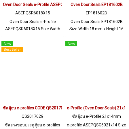
Oven Door Seals e-Profile ASEPQSR6018X15
info@ptigroups.com / Line OA :
Oven Door Seals EP181602B
Line OA : @PTIGLOBAL
@PTIGLOBAL
ASEPQSR6018X15
EP181602B
Oven Door Seals e-Profile
Oven Door Seals EP181602B
ASEPQSR6018X15 Size Width
Size Width 18 mm x Height 16
18 mm x Height 15 mm x
mm High heat resistance
Thickness 3mm Heat resistant
+160ºC Good chemical
New
New
Best Seller
up to +220°C Food Grade (FDA)
resistance and steam Tel : 0-
rubber seal, good flexibility No
2257-7145 / MB : 098-253-9956
deformation, excellent
LINE OA : @ptiglobal
resistance to vegetable oil /
animal oil. Resistant to excellent
use environment Tel :
022577145 MB : 0982539956 /
E-mail : info@ptigroups.com /
ซีลตู้อบ e-profiles CODE QS201702G
Line OA : @PTIGLOBAL
e-Profile (Oven Door Seals) 21x
QS201702G
ซีลตู้อบ e-Profile 21x14mm
ซีลยางขอบประตูตู้อบ e-profiles
e-profile ASEPQSG6021x14 Size