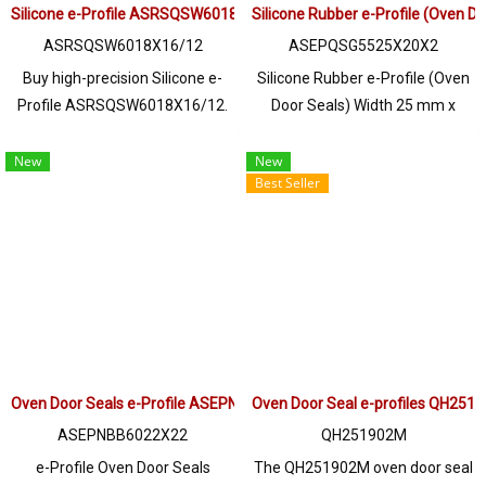
Silicone e-Profile ASRSQSW6018X16/12 | FDA Food Grade Seal 220°C
Silicone Rubber e-Profile (Oven 
ASRSQSW6018X16/12
ASEPQSG5525X20X2
Buy high-precision Silicone e-
Silicone Rubber e-Profile (Oven
Profile ASRSQSW6018X16/12.
Door Seals) Width 25 mm x
FDA Food Grade compliant, heat
Height 20 mm x Thickness 2 mm
resistant up to +220°C. Ideal for
high heat resistance (Up to
New
New
Best Seller
food, pharma, and industrial
+220°C), flexible, recovers well,
oven seals. Custom
does not easily lose shape, Food
manufacturing available at
Grade (FDA), can be used in the
AlphaSeals by PTI Global.
food industry. Resistant to
vegetable/animal oils and
diluted acid-alkaline chemicals,
resistant to steam/ozone and
excellent use environment Tel :
Oven Door Seals e-Profile ASEPNBB6022X22
Oven Door Seal e-profiles QH251
022577145 MB : 0982539956 /
E-mail : info@ptigroups.com /
ASEPNBB6022X22
QH251902M
Line OA : @PTIGLOBAL
e-Profile Oven Door Seals
The QH251902M oven door seal