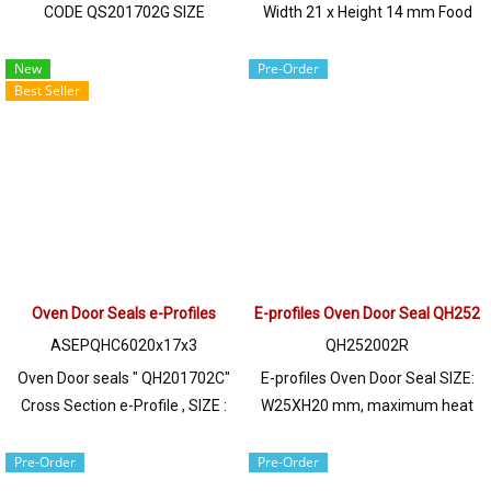
CODE QS201702G SIZE
Width 21 x Height 14 mm Food
W20XH17 mm พร้อมส่ง Tel: 0
grade gray color, high heat
2489 5525 / 09 8253 9956 LINE
resistance +220 °C Gray silicone
New
Pre-Order
Best Seller
@ptiglobal
rubber seal, AlphaSeals brand,
maximum heat resistance
220°C (Working Temp. -70 to +
220°C) Features Food Grade
FDA, safest to use. Flexible, good
recovery, Excellent Compression
Set, withstands pressure, acts
as a tight seal. maintain
Oven Door Seals e-Profiles
E-profiles Oven Door Seal QH252
constant internal temperature
prevent heat loss Long service
ASEPQHC6020x17x3
QH252002R
life, less maintenance do not
Oven Door seals " QH201702C"
E-profiles Oven Door Seal SIZE:
need to change often reduce
Cross Section e-Profile , SIZE :
W25XH20 mm, maximum heat
waste rubber products Reduce
20x17x3 m , Material : Silicone
resistance 315 C. Food grade
global warming Tel : 0-2257-
Rubber (FDA) Extreme High Heat
(FDA) ready to ship. Tel:
Pre-Order
Pre-Order
7145 / MB : 092-656-8846 /
Resistant up to +315oC
022577145 / 0926568846