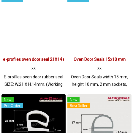
to ship. Tel: 0 2489 5525/09
silicone heat resistant special
2656 8846LINE @ptiglobal
+315 ° C can be used for high
heat for food. grade safe for
use in food and beverages. Tel :
022577145 MB : 0982539956 /
E-mail : info@ptigroups.com /
Line OA : @PTIGLOBAL
e-profiles oven door seal 21X14 mm
Oven Door Seals 15x10 mm
xx
xx
E-profiles oven door rubber seal
Oven Door Seals width 15 mm,
SIZE: W.21 X H.14mm. (Working
height 10 mm, 2 mm sockets,
temp.-50 to + 160 C) High
heat resistant up to 220 ° C
elasticity, good recovery, endure
(Working temp. -70 to + 220 ° C),
New
New
Pre-Order
Best Seller
excellent environment Tel: 0
high elastic rubber seal Can
2489 5525/09 2656 8846 LINE
withstand continuous heat up to
@: @ptiglobal
+ 220 ํ C, suitable for use as
rubber seal, oven seal Food