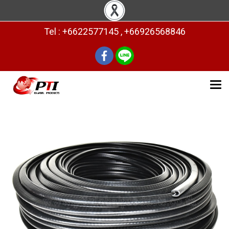
Tel : +6622577145 , +66926568846