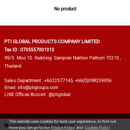
No product
PTI GLOBAL PRODUCTS
COMPANY LIMITED
Tax ID : 0735557001313
99/5 Moo 10 Raikhing Sampran Nakhon Pathom 73210 ,
Thailand
Sales Department :
+6622577145
, +66(0)098259956
Email:
info@ptigroups.com
LINE Official Accoint :
@ptiglobal
This website uses cookies for best user experience, to find out
Copyright 2026 All Rights Reserved
more you can go to our
Privacy Policy
and
Cookies Policy