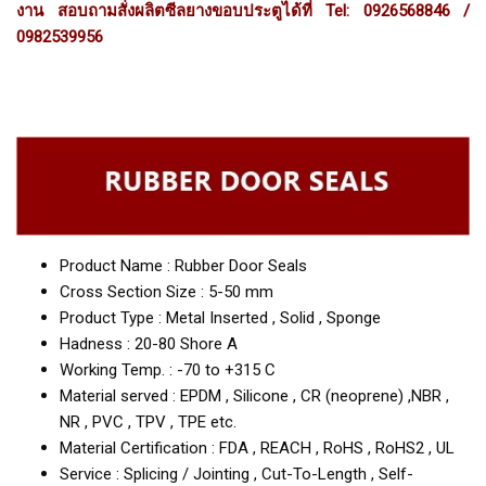
งาน สอบถามสั่งผลิตซีลยางขอบประตูได้ที่ Tel: 0926568846 /
0982539956
Product Name : Rubber Door Seals
Cross Section Size : 5-50 mm
Product Type : Metal Inserted , Solid , Sponge
Hadness : 20-80 Shore A
Working Temp. : -70 to +315 C
Material served : EPDM , Silicone , CR (neoprene) ,NBR ,
NR , PVC , TPV , TPE etc.
Material Certification : FDA , REACH , RoHS , RoHS2 , UL
Service : Splicing / Jointing , Cut-To-Length , Self-