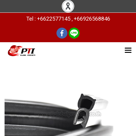
Tel : +6622577145 , +66926568846