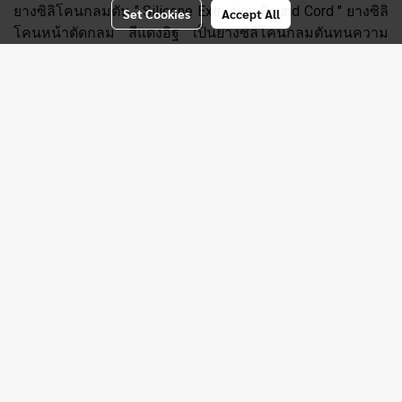
ยางซิลิโคนกลมตัน " Silicone Extrusion Round Cord " ยางซิลิ
Set Cookies
Accept All
โคนหน้าตัดกลม สีแดงอิฐ เป็นยางซิลิโคนกลมตันทนความ
ร้อนสูง มีระดับความร้อนให้ท่านเลือกใช้งานทั้ง 270 C และ
315 C
PTI GLOBAL PRODUCTS
COMPANY LIMITED
Tax ID : 0735557001313
99/5 Moo 10 Raikhing Sampran Nakhon Pathom 73210 ,
Thailand
Sales Department :
+6622577145
, +66(0)098259956
Email:
info@ptigroups.com
LINE Official Accoint :
@ptiglobal