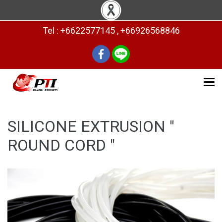
Tel : +6622577145 , +66926568846
SILICONE EXTRUSION "
ROUND CORD "