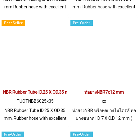
mm Rubber hose with excellent
mm. Rubber hose with excellent
oil resistance properties. Can be
oil resistance properties. Can be
touched or immersed in oil
touched or immersed in oil
Best Seller
Pre-Order
without swelling Whether it is
without swelling, whether it is
petroleum oil, vegetable oil,
petroleum oil, vegetable oil,
animal oil, wear resistant or
animal oil, etc., wear resistant or
scratch resistant, resistant to
scratch resistant, resistant to
gas permeation well. / Tel :
gas permeability Tel : 0-2257-
022577145 MB : 0982539956 /
7145 / MB : 092-656-8846 /
E-mail : info@ptigroups.com /
Technical Engineer : 098-253-
Line OA : @PTIGLOBAL
9956 / Line OA : @PTIGLOBAL
NBR Rubber Tube ID.25 X OD.35 mm.
ท่อยางNBR7x12 mm
TUOTNBB6025x35
xx
NBR Rubber Tube ID.25 X OD.35
ท่อยางNBR หรือท่อยางไนไตรล์ ท่อ
mm. Rubber hose with excellent
ยางขนาด I.D 7 X O.D 12 mm (
oil resistance properties. Can be
Wall Thickness 2.5 mm) ผลิตและ
touched or immersed in oil
จำหน่ายภายใต้แบรนด์สินค้า
Pre-Order
Pre-Order