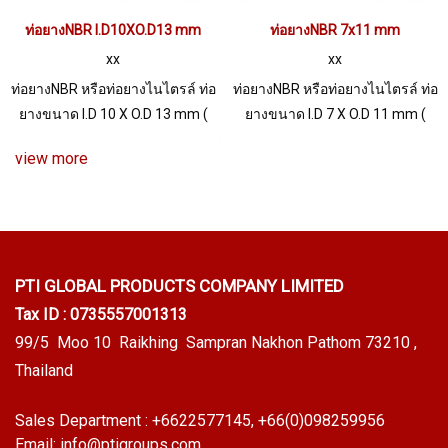
ท่อยางNBR I.D10XO.D13 mm
ท่อยางNBR 7x11 mm
xx
xx
ท่อยางNBR หรือท่อยางไนไตรล์ ท่อ
ท่อยางNBR หรือท่อยางไนไตรล์ ท่อ
ยางขนาด I.D 10 X O.D 13 mm (
ยางขนาด I.D 7 X O.D 11 mm (
Wall Thickness 1.5 mm) ผลิตและ
Wall Thickness 2 mm) ผลิตและ
view more
จำหน่ายภายใต้แบรนด์สินค้า
จำหน่ายภายใต้แบรนด์สินค้า
Tuberry ท่อยางที่มีคุณสมบัติการ
Tuberry ท่อยางที่มีคุณสมบัติการ
ทนต่อน้ำมันดีเยี่ยม สามารถสัมผัส
ทนต่อน้ำมันดีเยี่ยม
หรือแช่ในน้ำมันได้โดยไม่เกิดการ
บวมพอง
PTI GLOBAL PRODUCTS
COMPANY LIMITED
Tax ID : 0735557001313
99/5 Moo 10 Raikhing Sampran Nakhon Pathom 73210 ,
Thailand
Sales Department :
+6622577145
, +66(0)098259956
Email:
info@ptigroups.com