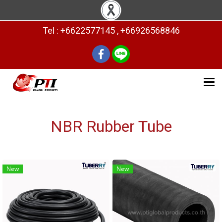
Tel : +6622577145 , +66926568846
NBR Rubber Tube
New
New