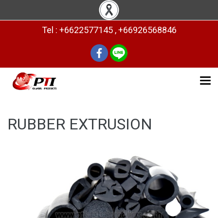
Tel : +6622577145 , +66926568846
RUBBER EXTRUSION