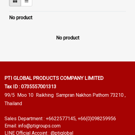
No product
No product
PTI GLOBAL PRODUCTS
COMPANY LIMITED
Tax ID : 0735557001313
99/5 Moo 10 Raikhing Sampran Nakhon Pathom 73210 ,
Thailand
Sales Department :
+6622577145
, +66(0)098259956
Email:
info@ptigroups.com
LINE Official Accoint :
@ptiglobal