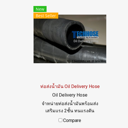
immersed in oil without
W
New
swelling Whether it is
+3
Best Seller
petroleum oil, vegetable oil,
re
animal oil, wear resistant or
tu
scratch resistant, resistant to
Saf
gas permeation well. / Tel :
ind
022577145 MB : 0982539956 /
FDA
E-mail : info@ptigroups.com /
Line OA : @PTIGLOBAL
ท่อส่งน้ำมัน Oil Delivery Hose
Oil Delivery Hose
จำหน่ายท่อส่งน้ำมันพร้อมส่ง
เสริมแรง 2ชั้น ทนแรงดัน
WP150 PSI BP 450 PSI
Compare