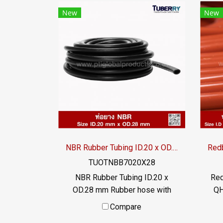
New
New
NBR Rubber Tubing ID.20 x OD.28 mm
TUOTNBB7020X28
NBR Rubber Tubing ID.20 x
Red
OD.28 mm Rubber hose with
QH
excellent oil resistance
Compare
properties. Can be touched or