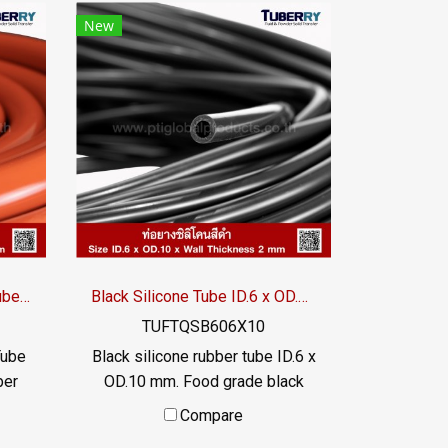
New
Redbrick Silicone Rubber Tube QH ID.21.5 x OD.27.5
Black Silicone Tube ID.6 x OD.10 mm
TUFTQSB606X10
Tube
Black silicone rubber tube ID.6 x
ber
OD.10 mm. Food grade black
silicone rubber tubing, resistant
Compare
Heat
to vegetable oil / animal oil,