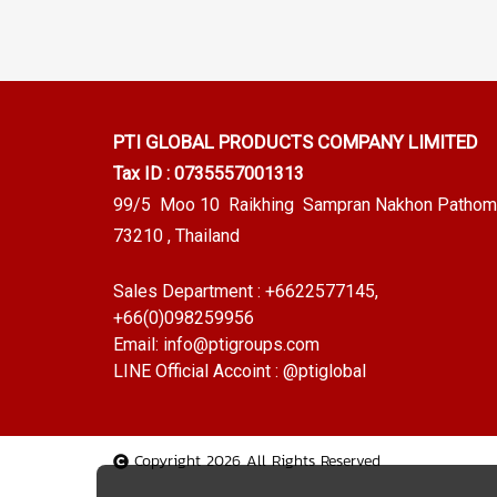
PTI GLOBAL PRODUCTS
COMPANY LIMITED
Tax ID : 0735557001313
99/5 Moo 10 Raikhing Sampran Nakhon Pathom
73210 , Thailand
Sales Department :
+6622577145
,
+66(0)098259956
Email:
info@ptigroups.com
LINE Official Accoint :
@ptiglobal
Copyright 2026 All Rights Reserved