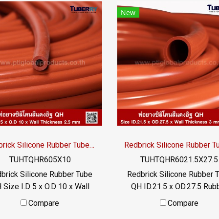
New
Redbrick Silicone Rubber Tube QH I.D 5 x O.D 10mm
TUHTQHR605X10
TUHTQHR6021.5X27.5
brick Silicone Rubber Tube
Redbrick Silicone Rubber 
 Size I.D 5 x O.D 10 x Wall
QH ID.21.5 x OD.27.5 Rub
Thickness 2.5 mm Heat
tube covered roller
Compare
Compare
resistance up to +315ºC,
TUFTQHF6021.5X27.5 mm 