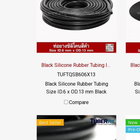
Black Silicone Rubber Tubing ID.6 x OD.13 mm
TUFTQSB606X13
Black Silicone Rubber Tubing
Bl
Size ID.6 x OD.13 mm Black
Si
food grade silicone rubber tube,
food
Compare
resistant to vegetable oil /
r
animal oil, resistant to UV
a
Best Seller
New
Ozone and excellent
Pre-O
environments. Suitable for the
env
food industry Usage