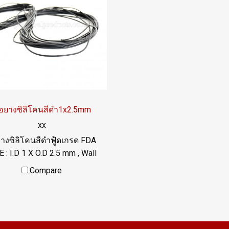
mperature -70 to +220 °C /
-70 to +220 °C Tel: 02257
Tel : 022577145 MB :
/ 0926568846 LINE OA 
0982539956 / E-mail :
@ptiglobal
o@ptigroups.com / Line OA :
@PTIGLOBAL
่อยางซิลิโคนสีดำ1x2.5mm
xx
ยางซิลิโคนสีดำฟู้ดเกรด FDA
E : I.D 1 X O.D 2.5 mm , Wall
ickness : 0.75 mm ผลิตและ
Compare
หน่ายภายใต้แบรนด์สินค้า
erry คัดสรรคุณภาพวัตถุดิบ
ข้า ท่อยางซิลิโคนฟู้ดเกรดมี
ใบ Cer. รับรอง FDA