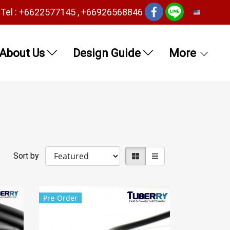
Tel : +6622577145 , +66926568846
EN
About Us
Design Guide
More
Sort by
Pre-Order