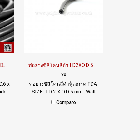
Black Silicone Tube ID.6 x OD.10 mm
ท่อยางซิลิโคนสีดำ I.D2XO.D 5 mm
xx
D.6 x
ท่อยางซิลิโคนสีดำฟู้ดเกรด FDA
ack
SIZE : I.D 2 X O.D 5 mm , Wall
stant
Thickness : 1.5 mm ผลิตและ
Compare
il,
จำหน่ายภายใต้แบรนด์สินค้า
nd
Tuberry คัดสรรคุณภาพวัตถุดิบ
l
นำเข้า ท่อยางซิลิโคนฟู้ดเกรดมี
 food
ใบ Cer. รับรอง FDA
ture