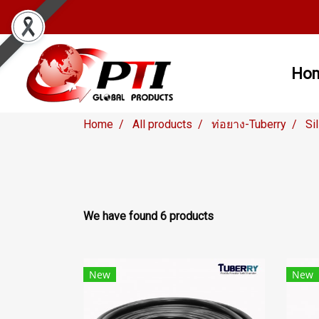
Ho
Home
All products
ท่อยาง-Tuberry
Si
We have found 6 products
New
New