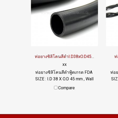
temperature -70 to +220 °C /
te
Tel : 022577145 MB :
0982539956 / E-mail :
info@ptigroups.com / Line OA :
inf
@PTIGLOBAL
ท่อยางซิลิโคนสีดำI.D38xO.D45 mm
ท
xx
ท่อยางซิลิโคนสีดำฟู้ดเกรด FDA
ท่อ
SIZE : I.D 38 X O.D 45 mm , Wall
SIZ
Thickness : 3.5 mm ผลิตและ
Th
Compare
จำหน่ายภายใต้แบรนด์สินค้า
จำ
Tuberry คัดสรรคุณภาพวัตถุดิบ
Tub
นำเข้า ท่อยางซิลิโคนฟู้ดเกรดมี
นำเ
ใบ Cer. รับรอง FDA