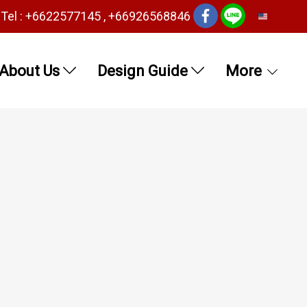
Tel : +6622577145 , +66926568846
EN
About Us
Design Guide
More