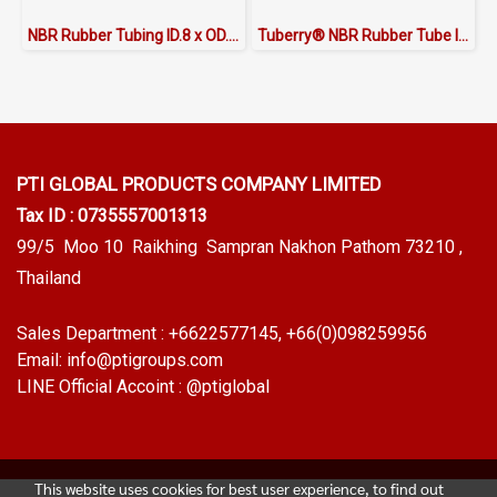
NBR Rubber Tubing ID.8 x OD.13 mm
Tuberry® NBR Rubber Tube ID.11 x OD.18 mm
PTI GLOBAL PRODUCTS
COMPANY LIMITED
Tax ID : 0735557001313
99/5 Moo 10 Raikhing Sampran Nakhon Pathom 73210 ,
Thailand
Sales Department :
+6622577145
, +66(0)098259956
Email:
info@ptigroups.com
LINE Official Accoint :
@ptiglobal
This website uses cookies for best user experience, to find out