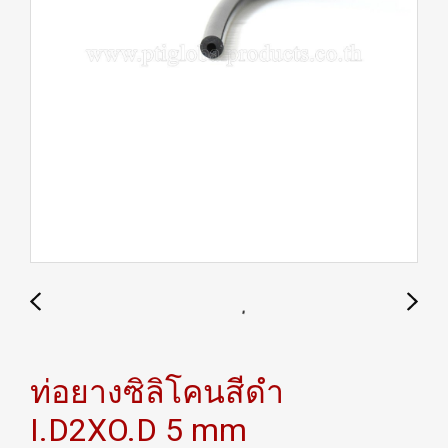
ท่อยางซิลิโคนสีดำ
I.D2XO.D 5 mm