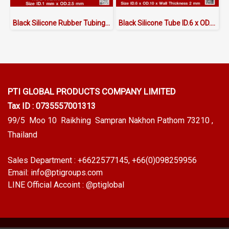
Black Silicone Rubber Tubing ID.1 x OD.2.5 mm
Black Silicone Tube ID.6 x OD.10 mm
PTI GLOBAL PRODUCTS
COMPANY LIMITED
Tax ID : 0735557001313
99/5 Moo 10 Raikhing Sampran Nakhon Pathom 73210 ,
Thailand
Sales Department :
+6622577145
, +66(0)098259956
Email:
info@ptigroups.com
LINE Official Accoint :
@ptiglobal