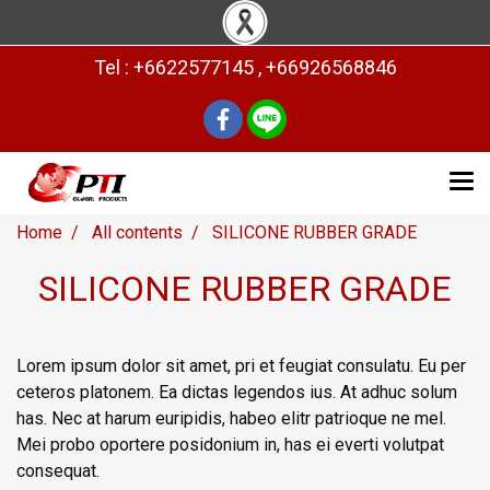
Tel : +6622577145 , +66926568846
Home
All contents
SILICONE RUBBER GRADE
SILICONE RUBBER GRADE
Lorem ipsum dolor sit amet, pri et feugiat consulatu. Eu per
ceteros platonem. Ea dictas legendos ius. At adhuc solum
has. Nec at harum euripidis, habeo elitr patrioque ne mel.
Mei probo oportere posidonium in, has ei everti volutpat
consequat.