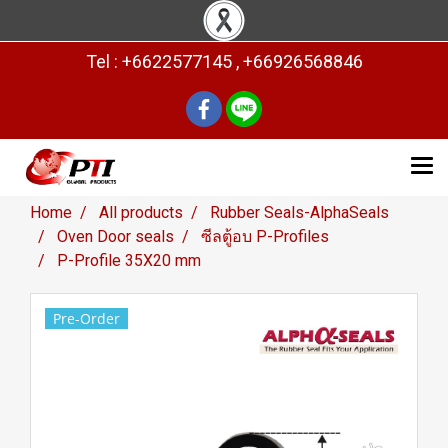
Tel : +6622577145 , +66926568846
Home
All products
Rubber Seals-AlphaSeals
Oven Door seals
ซีลตู้อบ P-Profiles
P-Profile 35X20 mm
Pre-Order