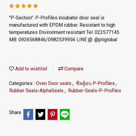
"P-Section". P-Profiles incubator door seal is
manufactured with EPDM rubber. Resistant to high
temperatures Environment resistant Tel: 022577145
MB: 0926568846/0982539956 LINE @: @ptiglobal
Add to wishlist
Compare
Categories :
Oven Door seals
,
ซีลตู้อบ P-Profiles
,
Rubber Seals-AlphaSeals
,
Rubber-Seals-P-Profiles
Share