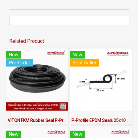
Related Product
New
New
Pre-Order
Best Seller
VITON FKM Rubber Seal P-Profile | Oil &amp;amp;amp; Chemical Resistant to 260°C | AlphaSeals® | 35×15mm 50M/Roll | Black
P-Profile EPDM Seals 25x10 mm
New
New